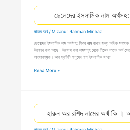
সাম্রাজ্য
সুদৃঢ়ীকরণ
ছেলেদের ইসলামিক নাম অর্থসহ:
ও
সম্প্রসারণ
নামের অর্থ
/
Mizanur Rahman Minhaz
ছেলেদের ইসলামিক নাম অর্থসহ: শিশুর নাম রাখার জন্য অধিক সহায়ক
উল্লেখ করা আছে , উল্লেখ করা নামসমূহ থেকে নিজের নামের অর্থ জেনে
অত্যাবশ্যক। আর প্রতিটি মানুষের নাম ইসলামিক হওয়া
ছেলেদের
Read More »
ইসলামিক
নাম
অর্থসহ:
শিশুর
নাম
হারুন অর রশিদ নামের অর্থ কি । 
রাখার
জন্য
অধিক
নামের অর্থ
/
Mizanur Rahman Minhaz