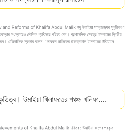
 and Reforms of Khalifa Abdul Malik শুধু উমাইয়া সাম্রাজ্যের সুদৃঢ়ীকরণ
বস্থার সংস্কারেও মৌলিক প্রতিভার পরিচয় দেন। প্রশাসনিক ক্ষেত্রে ইসলামের দ্বিতীয়
রেন। ঐতিহাসিক স্কলার বলেন, “আবদুল মালিকের রাজত্বকাল ইসলামের ইতিহাসে
 কৃতিত্ব। উমাইয়া খিলাফতের পঞ্চম খলিফা….
chievements of Khalifa Abdul Malik চরিত্র : উমাইয়া বংশের প্রকৃত