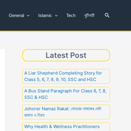
Search
General
Islamic
Tech
খুটিনাটি
Latest Post
A Liar Shepherd Completing Story for
Class 5, 6, 7, 8, 9, 10, SSC and HSC
A Bus Stand Paragraph For Class 6, 7, 8,
SSC & HSC
Johorer Namaz Rakat: যোহরের নামাজের মোট
রাকাত ও নিয়ম
Why Health & Wellness Practitioners