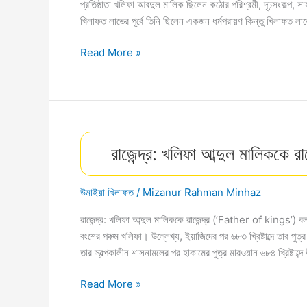
প্রতিষ্ঠাতা খলিফা আবদুল মালিক ছিলেন কঠোর পরিশ্রমী, দৃঢ়সংকল্প, 
খিলাফত লাভের পূর্বে তিনি ছিলেন একজন ধর্মপরায়ণ কিন্তু খিলাফত লা
খলিফা
Read More »
আব্দুল
মালিকের
চরিত্র
ও
কৃতিত্ব।
রাজেন্দ্র: খলিফা আব্দুল মালিককে 
উমাইয়া
খিলাফতের
পঞ্চম
উমাইয়া খিলাফত
/
Mizanur Rahman Minhaz
খলিফা….
রাজেন্দ্র: খলিফা আব্দুল মালিককে রাজেন্দ্র (’Father of kings’) 
বংশের পঞ্চম খলিফা। উল্লেখ্য, ইয়াজিদের পর ৬৮৩ খ্রিষ্টাব্দে তার পু
তার স্বল্পকালীন শাসনামলের পর হাকামের পুত্র মারওয়ান ৬৮৪ খ্রিষ্টাব
রাজেন্দ্র:
Read More »
খলিফা