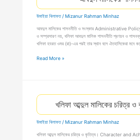
হেয়ার
ড্রায়ার
উমাইয়া খিলাফত
/
Mizanur Rahman Minhaz
বা
চুল
আবদুল মালিকের শাসননীতি ও সংস্কার Administrative Policy
শুকানাের
ও সম্প্রসারণ নয়, খলিফা আবদুল মালিক শাসননীতি প্রণয়ন ও শাসনব্য
মেশিন।
খলিফা হযরত ওমর (রা)-এর পরই তার স্থান বলে ঐতহাসিকেরা মনে ক
আবদুল
Read More »
মালিকের
শাসননীতি
ও
সংস্কার।
দিউয়ানুল
খলিফা আব্দুল মালিকের চরিত্র ও
রাসায়েল
উমাইয়া খিলাফত
/
Mizanur Rahman Minhaz
খলিফা আব্দুল মালিকের চরিত্র ও কৃতিত্ব। Character and A