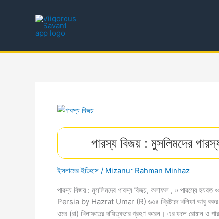
Skip
to
content
পারস্য বিজয় : মুসলিমদের পার
ইসলামের ইতিহাস
/
Mizanur Rahman Minhaz
পারস্য বিজয় : মুসলিমদের পারস্য বিজয়, ফলাফল , ও পারস্যে হ
Persia by Hazrat Umar (R) ৬৩৪ খ্রিষ্টাব্দে খলিফা আবু বকর (রা
ওমর (রা) খিলাফতের দায়িত্বভার গ্রহণ করেন। এর ফলে রােমান ও পারস