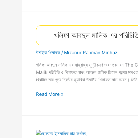
আব্দুল
মালিককে
রাজেন্দ্র
(’Father
খলিফা আবদুল মালিক এর পরিচিতি, 
of
kings’)
বলা
উমাইয়া খিলাফত
/
Mizanur Rahman Minhaz
হয়
কেন?
খলিফা আবদুল মালিক এর সাম্রাজ্য সুদৃঢ়ীকরণ ও সম্প্রসা
Malik পরিচিতি ও খিলাফত লাভ: আবদুল মালিক ছিলেন প্রথম মারওয়ান
খ্রিষ্টাব্দে তার পুত্র দ্বিতীয় মুয়াবিয়া উমাইয়া খিলাফত লাভ করেন।
খলিফা
Read More »
আবদুল
মালিক
এর
পরিচিতি,
খিলাফত,