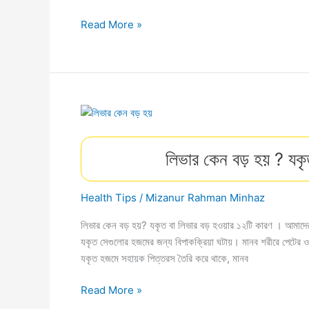
পারস্য
Read More »
বিজয়
:
মুসলিমদের
পারস্য
বিজয়
ও
পারস্যে
লিভার কেন বড় হয় ? যকৃ
ওমর
(রা)-
এর
Health Tips
/
Mizanur Rahman Minhaz
খিলাফত।
লিভার কেন বড় হয়? যকৃত বা লিভার বড় হওয়ার ১২টি কারণ । আমাদের শ
যকৃত সেগুলোর হজমের জন্য বিপাকক্রিয়া ঘটায়। মানব শরীরে পেটের ও
যকৃত হজমে সহায়ক পিত্তরস তৈরি করে থাকে, মানব
লিভার
Read More »
কেন