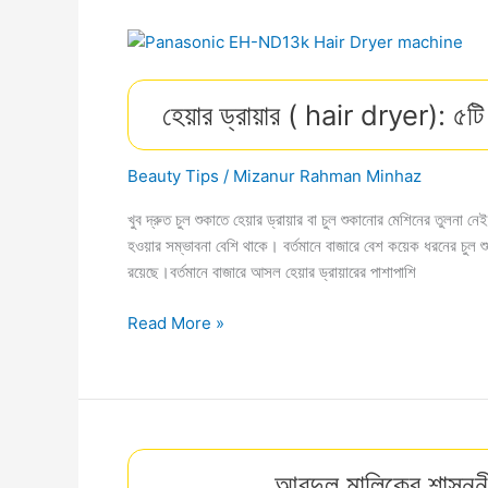
উপায়
।
আসুন
৭
হেয়ার ড্রায়ার ( hair dryer): ৫টি 
টি
ঘরোয়া
পদ্ধতি
Beauty Tips
/
Mizanur Rahman Minhaz
জেনে
নিই।
খুব দ্রুত চুল শুকাতে হেয়ার ড্রায়ার বা চুল শুকানাের মেশিনের তুলনা
হওয়ার সম্ভাবনা বেশি থাকে। বর্তমানে বাজারে বেশ কয়েক ধরনের চুল শ
রয়েছে।বর্তমানে বাজারে আসল হেয়ার ড্রায়ারের পাশাপাশি
হেয়ার
Read More »
ড্রায়ার
(
hair
dryer):
৫টি
আবদুল মালিকের শাসননীত
জনপ্রিয়