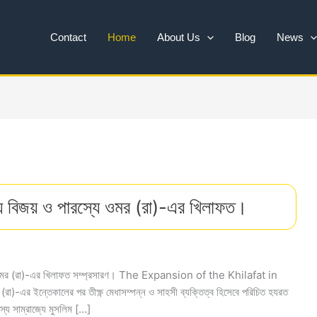
Contact
Home
About Us
Blog
News
স্য বিজয় ও পারস্যে ওমর (রা)-এর খিলাফত।
যরত ওমর (রা)-এর খিলাফত সম্প্রসারণ। The Expansion of the Khilafat in
)-এর ইন্তেকালের পর তীক্ষ্ণ মেধাসম্পন্ন ও সাহসী ব্যক্তিত্ব হিসেবে পরিচিত হযরত
্য সাম্রাজ্যে মুসলিম […]