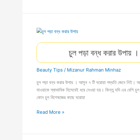
বড়
হয়
?
যকৃত
বা
লিভার
চুল পড়া বন্ধ করার উপায় 
বড়
হওয়ার
১২টি
Beauty Tips
/
Mizanur Rahman Minhaz
কারণ
।
চুল পড়া বন্ধ করার উপায় । আসুন ৭ টি ঘরোয়া পদ্ধতি জেনে নিই। আ
যাওয়াকে স্বাভাবিক হিসেবেই ধরে নেওয়া হয়। কিন্তু যদি এর বেশি চু
কোন চুল বিশেষজ্ঞের কাছে ঘরোয়া
চুল
Read More »
পড়া
বন্ধ
করার