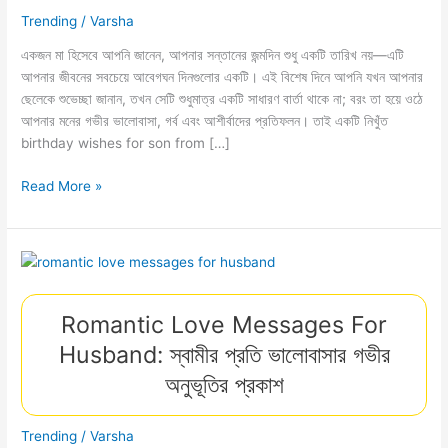
Trending
/
Varsha
একজন মা হিসেবে আপনি জানেন, আপনার সন্তানের জন্মদিন শুধু একটি তারিখ নয়—এটি
আপনার জীবনের সবচেয়ে আবেগঘন দিনগুলোর একটি। এই বিশেষ দিনে আপনি যখন আপনার
ছেলেকে শুভেচ্ছা জানান, তখন সেটি শুধুমাত্র একটি সাধারণ বার্তা থাকে না; বরং তা হয়ে ওঠে
আপনার মনের গভীর ভালোবাসা, গর্ব এবং আশীর্বাদের প্রতিফলন। তাই একটি নিখুঁত
birthday wishes for son from […]
Birthday
Read More »
Wishes
For
Son
From
Mom:
ভালোবাসার
Romantic Love Messages For
সেরা
Husband: স্বামীর প্রতি ভালোবাসার গভীর
বার্তা
অনুভূতির প্রকাশ
Trending
/
Varsha