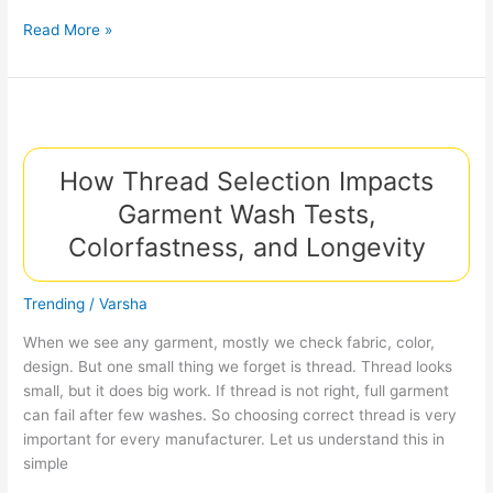
Love
Read More »
Messages
for
Wife:
দাম্পত্য
সম্পর্ক
How Thread Selection Impacts
শক্ত
করার
Garment Wash Tests,
সুন্দর
Colorfastness, and Longevity
উপায়
Trending
/
Varsha
When we see any garment, mostly we check fabric, color,
design. But one small thing we forget is thread. Thread looks
small, but it does big work. If thread is not right, full garment
can fail after few washes. So choosing correct thread is very
important for every manufacturer. Let us understand this in
simple