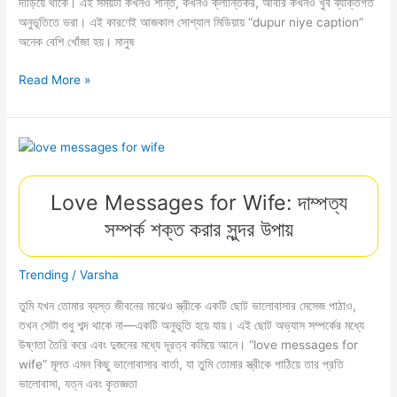
দাঁড়িয়ে থাকে। এই সময়টা কখনও শান্ত, কখনও ক্লান্তিকর, আবার কখনও খুব ব্যক্তিগত
অনুভূতিতে ভরা। এই কারণেই আজকাল সোশ্যাল মিডিয়ায় “dupur niye caption”
অনেক বেশি খোঁজা হয়। মানুষ
Dupur
Read More »
Niye
Caption:
সোশ্যাল
মিডিয়ার
জন্য
সেরা
Love Messages for Wife: দাম্পত্য
লাইন
সম্পর্ক শক্ত করার সুন্দর উপায়
Trending
/
Varsha
তুমি যখন তোমার ব্যস্ত জীবনের মাঝেও স্ত্রীকে একটি ছোট ভালোবাসার মেসেজ পাঠাও,
তখন সেটা শুধু শব্দ থাকে না—একটি অনুভূতি হয়ে যায়। এই ছোট অভ্যাস সম্পর্কের মধ্যে
উষ্ণতা তৈরি করে এবং দুজনের মধ্যে দূরত্ব কমিয়ে আনে। “love messages for
wife” মূলত এমন কিছু ভালোবাসার বার্তা, যা তুমি তোমার স্ত্রীকে পাঠিয়ে তার প্রতি
ভালোবাসা, যত্ন এবং কৃতজ্ঞতা