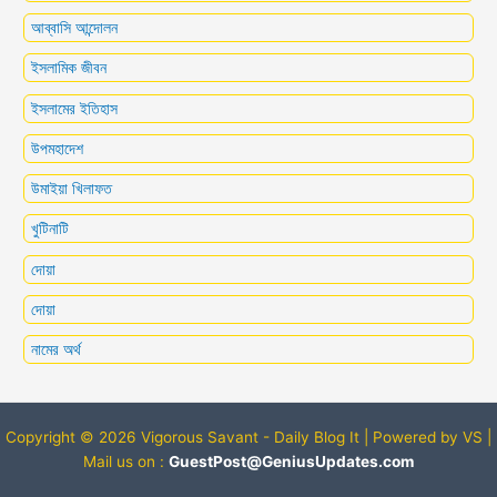
আব্বাসি আন্দোলন
ইসলামিক জীবন
ইসলামের ইতিহাস
উপমহাদেশ
উমাইয়া খিলাফত
খুটিনাটি
দোয়া
দোয়া
নামের অর্থ
Copyright © 2026 Vigorous Savant - Daily Blog It | Powered by VS |
Mail us on :
GuestPost@GeniusUpdates.com