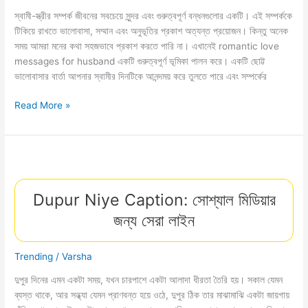
স্বামী-স্ত্রীর সম্পর্ক জীবনের সবচেয়ে সুন্দর এবং গুরুত্বপূর্ণ বন্ধনগুলোর একটি। এই সম্পর্ককে
টিকিয়ে রাখতে ভালোবাসা, সম্মান এবং অনুভূতির প্রকাশ অত্যন্ত প্রয়োজন। কিন্তু অনেক
সময় আমরা মনের কথা সহজভাবে প্রকাশ করতে পারি না। এখানেই romantic love
messages for husband একটি গুরুত্বপূর্ণ ভূমিকা পালন করে। একটি ছোট্ট
ভালোবাসার বার্তা আপনার স্বামীর দিনটিকে আনন্দময় করে তুলতে পারে এবং সম্পর্কের
Romantic
Read More »
Love
Messages
For
Husband:
স্বামীর
Dupur Niye Caption: সোশ্যাল মিডিয়ার
প্রতি
ভালোবাসার
জন্য সেরা লাইন
গভীর
অনুভূতির
প্রকাশ
Trending
/
Varsha
দুপুর দিনের এমন একটা সময়, যখন চারপাশে একটা আলাদা ধীরতা তৈরি হয়। সকাল যেমন
ব্যস্ত থাকে, আর সন্ধ্যা যেমন প্রাণবন্ত হয়ে ওঠে, দুপুর ঠিক তার মাঝামাঝি একটা জায়গায়