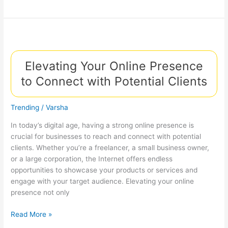
Apparel
Factories:
How
Thread
Innovation
Elevating Your Online Presence
Supports
Industry
to Connect with Potential Clients
4.0
Trending
/
Varsha
In today’s digital age, having a strong online presence is
crucial for businesses to reach and connect with potential
clients. Whether you’re a freelancer, a small business owner,
or a large corporation, the Internet offers endless
opportunities to showcase your products or services and
engage with your target audience. Elevating your online
presence not only
Elevating
Read More »
Your