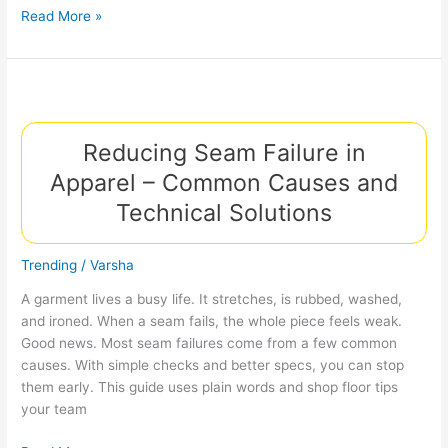
How
Read More »
Thread
Selection
Impacts
Garment
Wash
Reducing Seam Failure in
Tests,
Colorfastness,
Apparel – Common Causes and
and
Technical Solutions
Longevity
Trending
/
Varsha
A garment lives a busy life. It stretches, is rubbed, washed,
and ironed. When a seam fails, the whole piece feels weak.
Good news. Most seam failures come from a few common
causes. With simple checks and better specs, you can stop
them early. This guide uses plain words and shop floor tips
your team