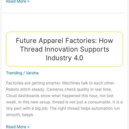
Reducing
Read More »
Seam
Failure
in
Apparel
–
Future Apparel Factories: How
Common
Causes
Thread Innovation Supports
and
Industry 4.0
Technical
Solutions
Trending
/
Varsha
Factories are getting smarter. Machines talk to each other.
Robots stitch steady. Cameras check quality in real time.
Cloud dashboards show what happened this hour, not last
week. In this new setup, thread is not just a consumable. It is a
tiny part with a big job. The right thread helps automation run
smooth, keeps
Future
Read More »