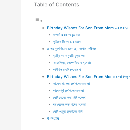
Table of Contents
Birthday Wishes For Son From Mom এর গুরুত্ব
সম্পর্ক আরও মজবুত করা
স্মৃতিকে বিশেষ করে তোলা
মায়ের জন্মদিনের শুভেচ্ছা লেখার কৌশল
ব্যক্তিগত অনুভূতি যুক্ত করা
সহজ কিন্তু হৃদয়স্পর্শী ভাষা ব্যবহার
আশীর্বাদ ও ভবিষ্যৎ কামনা
Birthday Wishes For Son From Mom: সেরা কিছু শুভেচ
ভালোবাসায় ভরা জন্মদিনের শুভেচ্ছা
আবেগপূর্ণ জন্মদিনের শুভেচ্ছা
ছোট ছেলের জন্য মিষ্টি শুভেচ্ছা
বড় ছেলের জন্য গর্বের শুভেচ্ছা
ছোট ও সুন্দর জন্মদিনের বার্তা
উপসংহার