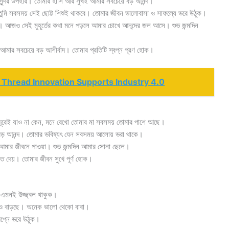
 সুন্দর উপহার। তোমার হাসি আর সুখই আমার সবচেয়ে বড় আনন্দ।
 তুমি সবসময় সেই ছোট্ট শিশুই থাকবে। তোমার জীবন ভালোবাসা ও সাফল্যে ভরে উঠুক।
ন। আজও সেই মুহূর্তের কথা মনে পড়লে আমার চোখে আনন্দের জল আসে। শুভ জন্মদিন
 আমার সবচেয়ে বড় আশীর্বাদ। তোমার প্রতিটি স্বপ্ন পূরণ হোক।
 Thread Innovation Supports Industry 4.0
ত দূরেই যাও না কেন, মনে রেখো তোমার মা সবসময় তোমার পাশে আছে।
বড় আনন্দ। তোমার ভবিষ্যৎ যেন সবসময় আলোয় ভরা থাকে।
 আমার জীবনে পাওয়া। শুভ জন্মদিন আমার সোনা ছেলে।
ি দেয়। তোমার জীবন সুখে পূর্ণ হোক।
় এমনই উজ্জ্বল থাকুক।
রও বাড়ছে। অনেক ভালো থেকো বাবা।
বপ্নে ভরে উঠুক।