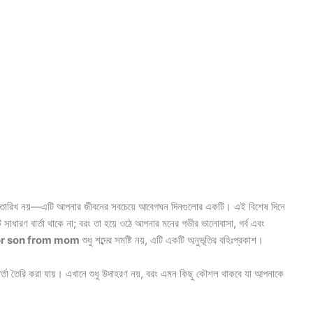
ি তারিখ নয়—এটি আপনার জীবনের সবচেয়ে আবেগঘন দিনগুলোর একটি। এই বিশেষ দিনে
সাধারণ বার্তা থাকে না; বরং তা হয়ে ওঠে আপনার মনের গভীর ভালোবাসা, গর্ব এবং
or son from mom
শুধু শব্দের সমষ্টি নয়, এটি একটি অনুভূতির বহিঃপ্রকাশ।
র্তা তৈরি করা যায়। এখানে শুধু উদাহরণ নয়, বরং এমন কিছু কৌশল থাকবে যা আপনাকে