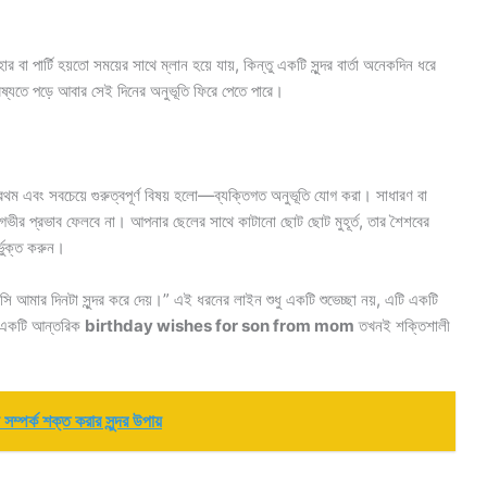
 বা পার্টি হয়তো সময়ের সাথে ম্লান হয়ে যায়, কিন্তু একটি সুন্দর বার্তা অনেকদিন ধরে
যতে পড়ে আবার সেই দিনের অনুভূতি ফিরে পেতে পারে।
প্রথম এবং সবচেয়ে গুরুত্বপূর্ণ বিষয় হলো—ব্যক্তিগত অনুভূতি যোগ করা। সাধারণ বা
 গভীর প্রভাব ফেলবে না। আপনার ছেলের সাথে কাটানো ছোট ছোট মুহূর্ত, তার শৈশবের
্ভুক্ত করুন।
মার দিনটা সুন্দর করে দেয়।” এই ধরনের লাইন শুধু একটি শুভেচ্ছা নয়, এটি একটি
ে। একটি আন্তরিক
birthday wishes for son from mom
তখনই শক্তিশালী
্ক শক্ত করার সুন্দর উপায়