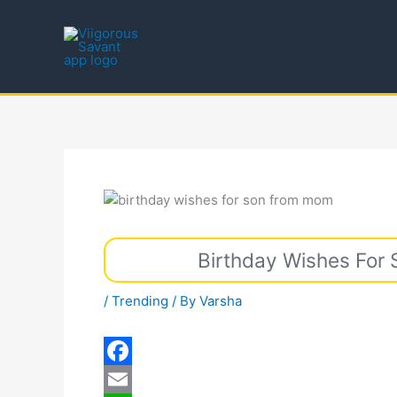
Skip
to
content
Birthday Wishes For Son
/
Trending
/ By
Varsha
F