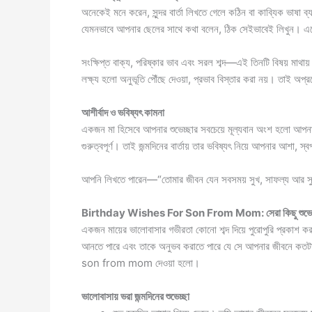
অনেকেই মনে করেন, সুন্দর বার্তা লিখতে গেলে কঠিন বা কাব্যিক ভাষা
যেমনভাবে আপনার ছেলের সাথে কথা বলেন, ঠিক সেইভাবেই লিখুন। এতে 
সংক্ষিপ্ত বাক্য, পরিষ্কার ভাব এবং সরল শব্দ—এই তিনটি বিষয় মাথা
লক্ষ্য হলো অনুভূতি পৌঁছে দেওয়া, প্রভাব বিস্তার করা নয়। তাই অপ্র
আশীর্বাদ ও ভবিষ্যৎ কামনা
একজন মা হিসেবে আপনার শুভেচ্ছার সবচেয়ে মূল্যবান অংশ হলো আপন
গুরুত্বপূর্ণ। তাই জন্মদিনের বার্তায় তার ভবিষ্যৎ নিয়ে আপনার আশা,
আপনি লিখতে পারেন—“তোমার জীবন যেন সবসময় সুখ, সাফল্য আর সুস্বা
Birthday Wishes For Son From Mom: সেরা কিছু শুভেচ্ছা
একজন মায়ের ভালোবাসার গভীরতা কোনো শব্দ দিয়ে পুরোপুরি প্রকাশ করা
আনতে পারে এবং তাকে অনুভব করাতে পারে যে সে আপনার জীবনে কতটা গু
son from mom দেওয়া হলো।
ভালোবাসায় ভরা জন্মদিনের শুভেচ্ছা