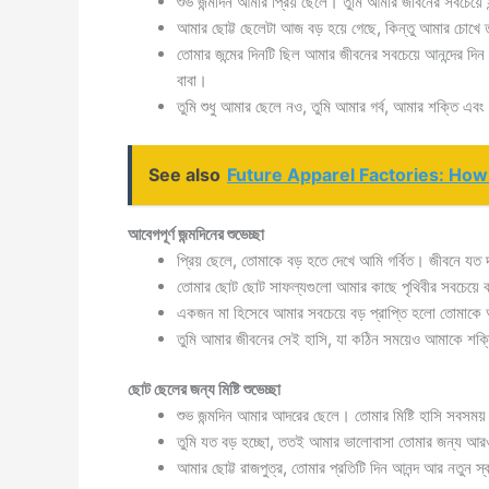
শুভ জন্মদিন আমার প্রিয় ছেলে। তুমি আমার জীবনের সবচেয়ে
আমার ছোট্ট ছেলেটা আজ বড় হয়ে গেছে, কিন্তু আমার চোখে
তোমার জন্মের দিনটি ছিল আমার জীবনের সবচেয়ে আনন্দের দি
বাবা।
তুমি শুধু আমার ছেলে নও, তুমি আমার গর্ব, আমার শক্তি এবং
See also
Future Apparel Factories: How
আবেগপূর্ণ জন্মদিনের শুভেচ্ছা
প্রিয় ছেলে, তোমাকে বড় হতে দেখে আমি গর্বিত। জীবনে য
তোমার ছোট ছোট সাফল্যগুলো আমার কাছে পৃথিবীর সবচেয়ে 
একজন মা হিসেবে আমার সবচেয়ে বড় প্রাপ্তি হলো তোমাকে
তুমি আমার জীবনের সেই হাসি, যা কঠিন সময়েও আমাকে শক্ত
ছোট ছেলের জন্য মিষ্টি শুভেচ্ছা
শুভ জন্মদিন আমার আদরের ছেলে। তোমার মিষ্টি হাসি সবসময
তুমি যত বড় হচ্ছো, ততই আমার ভালোবাসা তোমার জন্য আ
আমার ছোট্ট রাজপুত্র, তোমার প্রতিটি দিন আনন্দ আর নতুন স্