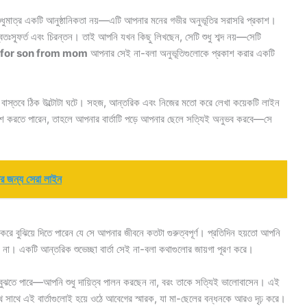
শুধুমাত্র একটি আনুষ্ঠানিকতা নয়—এটি আপনার মনের গভীর অনুভূতির সরাসরি প্রকাশ।
তঃস্ফূর্ত এবং চিরন্তন। তাই আপনি যখন কিছু লিখছেন, সেটি শুধু শব্দ নয়—সেটি
 for son from mom
আপনার সেই না-বলা অনুভূতিগুলোকে প্রকাশ করার একটি
ে। বাস্তবে ঠিক উল্টোটা ঘটে। সহজ, আন্তরিক এবং নিজের মতো করে লেখা কয়েকটি লাইন
কাশ করতে পারেন, তাহলে আপনার বার্তাটি পড়ে আপনার ছেলে সত্যিই অনুভব করবে—সে
জন্য সেরা লাইন
রে বুঝিয়ে দিতে পারেন যে সে আপনার জীবনে কতটা গুরুত্বপূর্ণ। প্রতিদিন হয়তো আপনি
় না। একটি আন্তরিক শুভেচ্ছা বার্তা সেই না-বলা কথাগুলোর জায়গা পূরণ করে।
 বুঝতে পারে—আপনি শুধু দায়িত্ব পালন করছেন না, বরং তাকে সত্যিই ভালোবাসেন। এই
সাথে এই বার্তাগুলোই হয়ে ওঠে আবেগের স্মারক, যা মা-ছেলের বন্ধনকে আরও দৃঢ় করে।