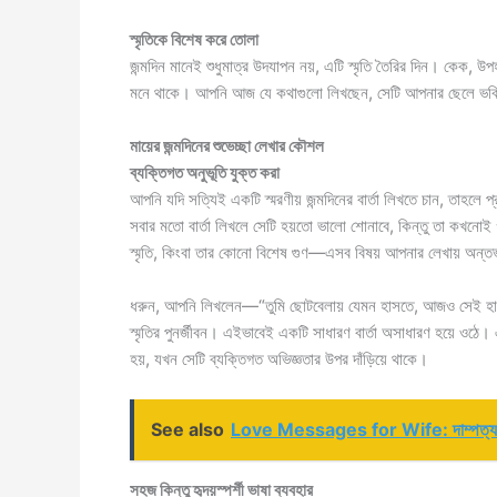
স্মৃতিকে বিশেষ করে তোলা
জন্মদিন মানেই শুধুমাত্র উদযাপন নয়, এটি স্মৃতি তৈরির দিন। কেক, উপহার
মনে থাকে। আপনি আজ যে কথাগুলো লিখছেন, সেটি আপনার ছেলে ভবিষ্
মায়ের জন্মদিনের শুভেচ্ছা লেখার কৌশল
ব্যক্তিগত অনুভূতি যুক্ত করা
আপনি যদি সত্যিই একটি স্মরণীয় জন্মদিনের বার্তা লিখতে চান, তাহলে 
সবার মতো বার্তা লিখলে সেটি হয়তো ভালো শোনাবে, কিন্তু তা কখনোই
স্মৃতি, কিংবা তার কোনো বিশেষ গুণ—এসব বিষয় আপনার লেখায় অন্তর
ধরুন, আপনি লিখলেন—“তুমি ছোটবেলায় যেমন হাসতে, আজও সেই হাসি আ
স্মৃতির পুনর্জীবন। এইভাবেই একটি সাধারণ বার্তা অসাধারণ হয়ে ওঠ
হয়, যখন সেটি ব্যক্তিগত অভিজ্ঞতার উপর দাঁড়িয়ে থাকে।
See also
Love Messages for Wife: দাম্পত্য সম্পর
সহজ কিন্তু হৃদয়স্পর্শী ভাষা ব্যবহার