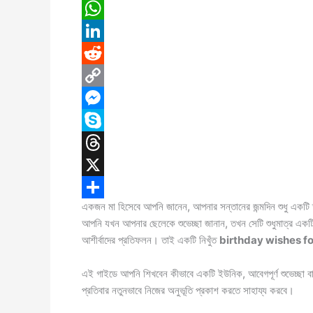
a
E
c
m
W
e
a
h
L
b
i
a
i
R
o
l
t
n
e
C
o
s
k
d
o
M
k
A
e
d
p
e
S
p
d
i
y
s
k
T
p
I
t
L
s
y
h
X
একজন মা হিসেবে আপনি জানেন, আপনার সন্তানের জন্মদিন শুধু একট
n
i
e
p
r
S
আপনি যখন আপনার ছেলেকে শুভেচ্ছা জানান, তখন সেটি শুধুমাত্র একটি 
n
n
e
e
h
আশীর্বাদের প্রতিফলন। তাই একটি নিখুঁত
birthday wishes f
k
g
a
a
এই গাইডে আপনি শিখবেন কীভাবে একটি ইউনিক, আবেগপূর্ণ শুভেচ্ছা বা
e
d
r
প্রতিবার নতুনভাবে নিজের অনুভূতি প্রকাশ করতে সাহায্য করবে।
r
s
e