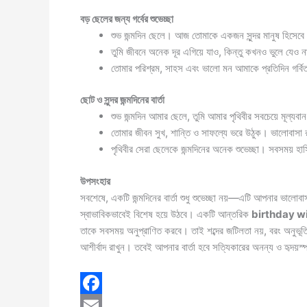
বড় ছেলের জন্য গর্বের শুভেচ্ছা
শুভ জন্মদিন ছেলে। আজ তোমাকে একজন সুন্দর মানুষ হিসেবে দ
তুমি জীবনে অনেক দূর এগিয়ে যাও, কিন্তু কখনও ভুলে যেও 
তোমার পরিশ্রম, সাহস এবং ভালো মন আমাকে প্রতিদিন গর্ব
ছোট ও সুন্দর জন্মদিনের বার্তা
শুভ জন্মদিন আমার ছেলে, তুমি আমার পৃথিবীর সবচেয়ে মূল্যব
তোমার জীবন সুখ, শান্তি ও সাফল্যে ভরে উঠুক। ভালোবাসা
পৃথিবীর সেরা ছেলেকে জন্মদিনের অনেক শুভেচ্ছা। সবসময় হ
উপসংহার
সবশেষে, একটি জন্মদিনের বার্তা শুধু শুভেচ্ছা নয়—এটি আপনার ভালোব
স্বাভাবিকভাবেই বিশেষ হয়ে উঠবে। একটি আন্তরিক
birthday w
তাকে সবসময় অনুপ্রাণিত করবে। তাই শব্দের জটিলতা নয়, বরং অনুভূত
আশীর্বাদ রাখুন। তবেই আপনার বার্তা হবে সত্যিকারের অনন্য ও হৃদয়স্প
F