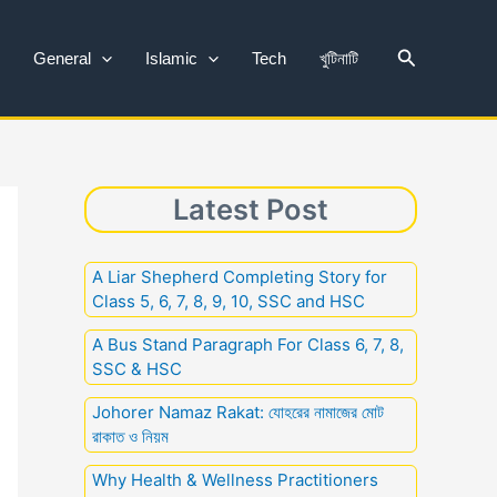
Search
General
Islamic
Tech
খুটিনাটি
Latest Post
A Liar Shepherd Completing Story for
Class 5, 6, 7, 8, 9, 10, SSC and HSC
A Bus Stand Paragraph For Class 6, 7, 8,
SSC & HSC
Johorer Namaz Rakat: যোহরের নামাজের মোট
রাকাত ও নিয়ম
Why Health & Wellness Practitioners