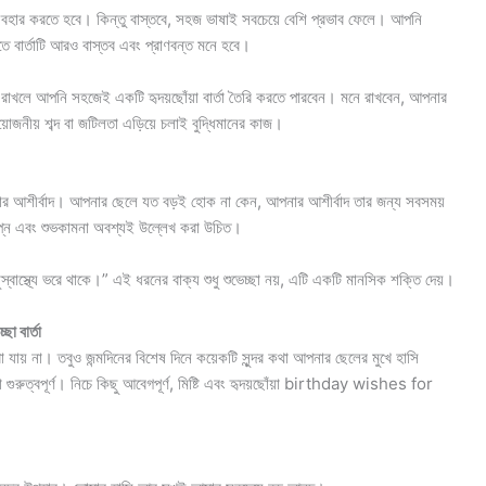
 ব্যবহার করতে হবে। কিন্তু বাস্তবে, সহজ ভাষাই সবচেয়ে বেশি প্রভাব ফেলে। আপনি
বার্তাটি আরও বাস্তব এবং প্রাণবন্ত মনে হবে।
য় রাখলে আপনি সহজেই একটি হৃদয়ছোঁয়া বার্তা তৈরি করতে পারবেন। মনে রাখবেন, আপনার
য়োজনীয় শব্দ বা জটিলতা এড়িয়ে চলাই বুদ্ধিমানের কাজ।
ার আশীর্বাদ। আপনার ছেলে যত বড়ই হোক না কেন, আপনার আশীর্বাদ তার জন্য সবসময়
 স্বপ্ন এবং শুভকামনা অবশ্যই উল্লেখ করা উচিত।
স্থ্যে ভরে থাকে।” এই ধরনের বাক্য শুধু শুভেচ্ছা নয়, এটি একটি মানসিক শক্তি দেয়।
 বার্তা
 যায় না। তবুও জন্মদিনের বিশেষ দিনে কয়েকটি সুন্দর কথা আপনার ছেলের মুখে হাসি
রুত্বপূর্ণ। নিচে কিছু আবেগপূর্ণ, মিষ্টি এবং হৃদয়ছোঁয়া birthday wishes for