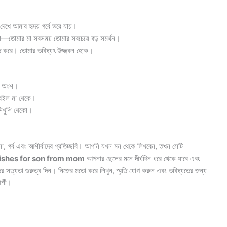
েখে আমার হৃদয় গর্বে ভরে যায়।
না—তোমার মা সবসময় তোমার সবচেয়ে বড় সমর্থন।
িত করে। তোমার ভবিষ্যৎ উজ্জ্বল হোক।
ান অংশ।
 রইল মা থেকে।
াসিখুশি থেকো।
াসা, গর্ব এবং আশীর্বাদের প্রতিচ্ছবি। আপনি যখন মন থেকে লিখবেন, তখন সেটি
ishes for son from mom
আপনার ছেলের মনে দীর্ঘদিন ধরে থেকে যাবে এবং
ির সত্যতা গুরুত্ব দিন। নিজের মতো করে লিখুন, স্মৃতি যোগ করুন এবং ভবিষ্যতের জন্য
র্শী।