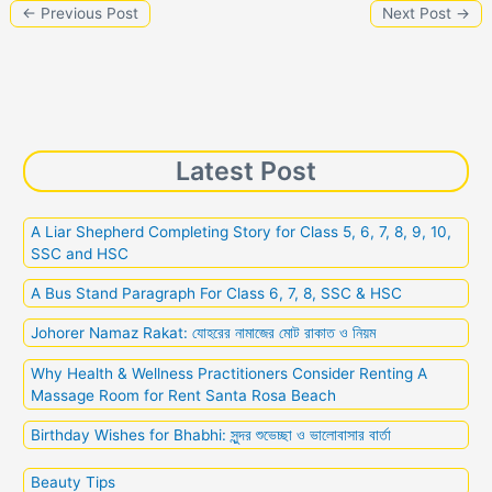
←
Previous Post
Next Post
→
b
A
dI
t
Li
e
e
d
e
o
p
n
n
n
s
o
p
k
g
k
er
Latest Post
A Liar Shepherd Completing Story for Class 5, 6, 7, 8, 9, 10,
SSC and HSC
A Bus Stand Paragraph For Class 6, 7, 8, SSC & HSC
Johorer Namaz Rakat: যোহরের নামাজের মোট রাকাত ও নিয়ম
Why Health & Wellness Practitioners Consider Renting A
Massage Room for Rent Santa Rosa Beach
Birthday Wishes for Bhabhi: সুন্দর শুভেচ্ছা ও ভালোবাসার বার্তা
Beauty Tips