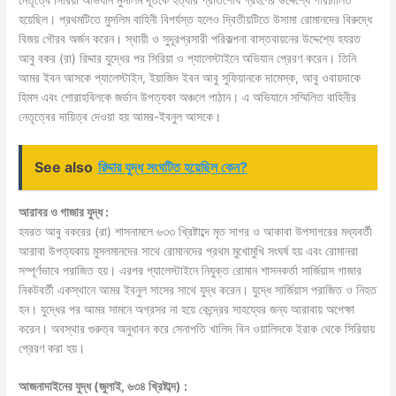
হয়েছিল। প্রথমটিতে মুসলিম বাহিনী বিপর্যস্ত হলেও দ্বিতীয়টিতে উসামা রােমানদের বিরুদ্ধে
বিজয় গৌরব অর্জন করেন। স্থায়ী ও সুদূরপ্রসারী পরিকল্পনা বাস্তবায়নের উদ্দেশ্যে হযরত
আবু বকর (রা) রিদ্দার যুদ্ধের পর সিরিয়া ও প্যালেস্টাইনে অভিযান প্রেরণ করেন। তিনি
আমর ইবন আসকে প্যালেস্টাইন, ইয়াজিদ ইবন আবু সুফিয়ানকে দামেস্ক, আবু ওবায়দাকে
হিমস এবং শোরাহবিলকে জর্ডান উপত্যকা অঞ্চলে পাঠান। এ অভিযানে সম্মিলিত বাহিনীর
নেতৃত্বের দায়িত্ব দেওয়া হয় আমর-ইবনুল আসকে।
See also
রিদ্দার যুদ্ধ সংঘটিত হয়েছিল কেন?
আরাবর ও গাজার যুদ্ধ :
হযরত আবু বকরের (রা) শাসনামলে ৬৩৩ খ্রিষ্টাব্দে মৃত সাগর ও আকাবা উপসাগরের মধ্যবর্তী
আরাবা উপত্যকায় মুসলমানদের সাথে রােমানদের প্রথম মুখােমুখি সংঘর্ষ হয় এবং রােমানরা
সম্পূর্ণভাবে পরাজিত হয়। এরপর প্যালেস্টাইনে নিযুক্ত রােমান শাসনকর্তা সার্জিয়াস গাজার
নিকটবর্তী একস্থানে আমর ইবনুল সাসের সাথে যুদ্ধ করেন। যুদ্ধে সার্জিয়াস পরাজিত ও নিহত
হন। যুদ্ধের পর আমর সামনে অগ্রসর না হয়ে কেন্দ্রের সাহয্যের জন্য আরাবায় অপেক্ষা
করেন। অবস্থার গুরুত্ব অনুধাবন করে সেনাপতি খালিদ বিন ওয়ালিদকে ইরাক থেকে সিরিয়ায়
প্রেরণ করা হয়।
আজনাদাইনের যুদ্ধ (জুলাই, ৬৩৪ খ্রিষ্টাব্দ) :