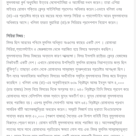
মুসলমানরা কুর্দ অধ্যুষিত উত্তর মেসােপটেমিয়া ও আর্মেনিয়া দখল করেন। তারা এশিয়া
মাইনরে রোমান শক্তির কেন্দ্র সাইলিসিয়া প্রদেশও অধিকার করেন।এভাবে খলিফা ওমর
(রা)-এর প্রচেষ্টায় মাত্র ছয় বছরের মধ্যে সমগ্র সিরিয়া ও প্যালেস্টাইন আরব মুসলমানদের
অধিকারে আসে। খলিফা হযরত মুয়াবিয়া (রা)কে সিরিয়ার প্রদেশপাল নিয়ােগ করেন।
সিরিয়া বিজয় :
মিসর ছিল আরবের পশ্চিমে মুসলিম অধিকৃত অঞলের কাছের একটি দেশ । রােমানরা
সিরিয়া,প্যালেস্টাইন ও জেরুজালেম থেকে পরাজিত হয়ে মিসরে অবস্থান করছিল।
মুসলমানদের মিসর বিজয়ের অন্যতম কারণ আত্মরক্ষা। মিসর ইসলামি রাষ্ট্রের কেন্দ্র হেজাজের
নিকটবর্তী একটি দেশ। এখানে রােমানদের উপস্থিতি মুসলিম রাজ্যের নিরাপত্তার জন্য ছিল
ঝুঁকিপূর্ণ। তাছাড়া এখান থেকে রােমানদের সাম্রাজ্য পুনরুদ্ধারের প্রচেষ্টার আশঙ্কা ছিল।
নীল নদের অববাহিকায় অবস্থিত মিসরের অর্থনৈতিক সমৃদ্ধি মুসলমানদের মিসর জয়ে উদ্বুদ্ধ
করেছিল । খলিফা ওমর (রা)-এর অনুমতিক্রমে ৬৩৯ খ্রিষ্টাব্দে আমর ইবনুল আস ৪,০০০
(চার হাজার) সৈন্য নিয়ে মিসরের দিকে অগ্রসর হন। ৬৪০ খ্রিষ্টাব্দে তিনি মিসরে প্রবেশ করে
রােমানদের সাথে হেলিপলিস নামক স্থানে যুদ্ধে অবতীর্ণ হন। যুদ্ধে বােমানরা মুসলমানদের
কাছে পরাজিত হয়। এরপর মুসলিম সেনাপতি আমর আস ৬৪১ খ্রিষ্টাব্দে রােমানদের প্রধান
সামরিক ঘাঁটি আলেকজান্দ্রিয়া অবরােধ করেন। সম্রাট সিজার্স তার ভ্রাতা থিওডােরসকে
সাহায্য করার জন্য ৫০,০০০ (পঞ্চাশ হাজার) সৈন্যের এক বিশাল বাহিনী নিয়ে মুসুলমানদের
বিরুদ্ধে প্রেরণ করেন। রােমান বাহিনী মুসলমানদের কাছে পরাজিত হয়। আলেকজান্দ্রিয়া
পতনের সাথে সাথে রােমানদের প্রতিরােধ ক্ষমতা লােপ পায় এবং মিসর মুসলিম সাম্রাজ্যভুক্ত
হয়। আমর ইবনুল আস ব্যাবিলনের কাছে একটি শহরকে রাজধানী হিসেবে গড়ে তােলেন ।