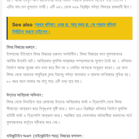
এটির নাম দেন ফুসতাত নগরী। এটি ৬৪২ থেকে ৯৬৯ খ্রিষ্টাব্দ পর্যন্ত মিসরের রাজধানী ছিল।
See also
প্রথম খলিফা: ওমর রা. আবু বকর রা. কে প্রথম খলিফা
নির্বাচিত করতে চাইলেন।
মিসর বিজয়ের গুরুত্ব :
ইসলামের ইতিহাসে মিসর বিজয়ের গুরুত্ব অপরিসীম। মিসর বিজয়ের ফলে মুসলমানদের
আর্থিক উন্নতি ঘটে। আফ্রিকায় মুসলিম সাম্রাজ্য সম্প্রসারণের সুযােগ তৈরি হয় । খলিফার
নির্দেশে আমর সুয়েজ খাল খনন করে নীল নদ ও লােহিত সাগরকে সংযুক্ত করেন। এর ফলে
মিসর থেকে আরবের সামুদ্রিক বন্দর ইয়ানবু পর্যন্ত যাতায়াত ও ব্যবসা-বাণিজ্যের সুবিধা হয়।
৮০ বছর সচল থাকার পর বালু পড়ে এটি বন্ধ হয়ে যায়।
উত্তর আফ্রিকা অভিযান :
মিসর থেকে বিতাড়িত হয়ে রােমানরা উত্তর আফ্রিকার বার্কা ও ত্রিপােলি থেকে মিসর
সীমান্তে আক্রমণ করে বিশৃঙ্খলা সৃষ্টি করে। ফলে ৬৪৩ খ্রিষ্টাব্দে খলিফার নির্দেশে মুসলিম
বাহিনী বার্কা ও ত্রিপােলি আক্রমণ করে। পরাজিত হয়ে সেখানকার অধিবাসীরা করদানের শর্তে
মুসলমানদের কর্তৃত্ব স্বীকার করে নেয়।
বাইজান্টাইন অঞল (বাইজেন্টাইন শহর) বিজয়ের ফলাফল :