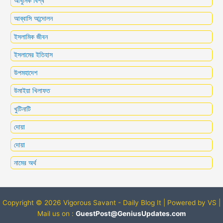
আধুনিক বিশ্ব
আব্বাসি আন্দোলন
ইসলামিক জীবন
ইসলামের ইতিহাস
উপমহাদেশ
উমাইয়া খিলাফত
খুটিনাটি
দোয়া
দোয়া
নামের অর্থ
Copyright © 2026 Vigorous Savant - Daily Blog It | Powered by VS |
Mail us on :
GuestPost@GeniusUpdates.com