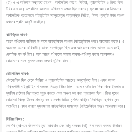
(রা) ও এ অভিযান অব্যাহত রাখেন। অর্থনৈতিক কারণ: সিরিয়া, প্যালেস্টাইন ও মিসর ছিল
উর্বর এলাকা। অপরদিকে আরবের অধিকাংশ অঞ্চল ছিল মরুময়। সুতরাং আরবরা নিজেদের
অর্থনৈতিক প্রয়ােজনে বাইজান্টাইন সাম্রাজ্যের অন্তর্ভুক্ত সিরিয়া, মিসর প্রভৃতি উর্বর অঞ্চল
দখলের প্রতি আকৃষ্ট হয়েছিল।
বাণিজ্যিক কারণ:
আরব বণিকেরা বাণিজ্য উপলক্ষে বাইজান্টাইন অঞ্চলে (বাইজেন্টাইন শহর) যাতায়াত করত। এ
অঞ্চলের অনেক অধিবাসী। আরব বংশােদ্ভূত ছিল এবং আরবদের সাথে তাদের অনেকেরই
বৈবাহিক সম্পর্ক ছিল। ফলে আরব বণিকদের সহজে ব্যবসা-বাণিজ্য করার আকাঙ্ক্ষাও
রােমানদের সাথে মুসলমানদের সংঘর্ষে ভূমিকা রাখে।
ভৌগােলিক কারণ:
ভৌগােলিক দিক থেকে সিরিয়া ও প্যালেস্টাইন আরবের অন্তর্ভুক্ত ছিল। এসব অঞ্চল
শক্তিশালী বাইজান্টাইন শাসকদের নিয়ন্ত্রণাধীনে ছিল। ফলে রাজনৈতিক দিক থেকে ইসলাম ও
মুসলিম রাষ্ট্রের নিরাপত্তা সুদৃঢ় করতে এসব অঞ্চল জয় করা প্রয়ােজন ছিল। রিদ্দা যুদ্ধে
রােমানরা বিদ্রোহীদের সাহায্য করায় নবপ্রতিষ্ঠিত মুসলিম রাষ্ট্রের নিরাপত্তা হুমকির মুখে
পড়েছিল। এসব কারণে মুসলমানরা বাইজান্টাইন সাম্রাজ্য (বাইজেন্টাইন শহর) আক্রমণ করে।
সিরিয়া বিজয় :
মহানবি (স)-এর জীবদ্দশায় মুতা অভিযান এবং আবু বকরের (রা) খিলাফতের শুরুতে উসামার
নেতৃত্বে সিরিয়া অভিযান মুসলিম দূতকে হত্যার প্রতিশােধ গ্রহণের উদ্দেশ্যে পরিচালিত