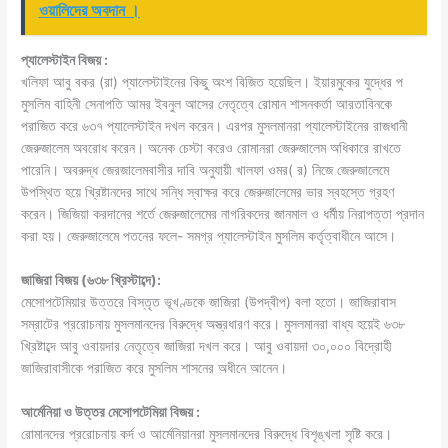
ওয়ালিদের অবদান ।
প্যালেস্টাইন বিজয় :
খলিফা আবু বকর (রা) প্যালেস্টাইনের কিছু অংশ বিজিত হয়েছিল। ইয়ারমুকের যুদ্ধের প
মুসলিম বাহিনী সেনাপতি আমর ইবনুল আসের নেতৃত্বে রােমান শাসনকর্তা আরতাবিনকে
পরাজিত করে ৬৩৭ প্যালেস্টাইন দখল করেন। এরপর মুসলমানরা প্যালেস্টাইনের রাজধানী
জেরুজালেম অবরােধ করেন। অনেক চেস্টা করেও রােমানরা জেরুজালেম অধিকারে রাখতে
পারেনি। অবরুদ্ধ জেরজালেমবাসীর দাবি অনুযায়ী খালফা ওমর( র) নিজে জেরুজালেমে
উপস্থিত হয়ে খ্রিষ্টানদের সাথে সন্ধি স্বাক্ষর করে জেরুজালেমের ভার স্বহস্তে গ্রহণ
করেন। জিজিয়া করদানের শর্তে জেরুজালেমের নাগরিকদের জানমাল ও ধর্মীয় নিরাপত্তা প্রদান
করা হয়। জেরুজালেমে পতনের ফলে- সমগ্র প্যালেস্টাইন মুসলিম কর্তৃত্বাধীনে আসে।
জাজিরা বিজয় (৬৩৮ খ্রিস্টাব্দে):
মেসােপটেমিয়ার উত্তরে বিস্তৃত ভূখণ্ডকে জাজিরা (উপদ্বীপ) বলা হতাে। জাজিরাবাস
সম্রাটের প্ররােচনায় মুসলমানদের বিরুদ্ধে অস্ত্রধারণ করে। মুসলমানরা বাধ্য হয়েই ৬৩৮
খ্রিষ্টাব্দে আবু ওবায়দার নেতৃত্বে জাজিরা দখল করে। আবু ওবায়দা ৩০,০০০ বিদ্রোহী
জাজিরাবাসীকে পরাজিত করে মুসলিম শাসনের অধীনে আনেন।
আর্মেনিয়া ও উত্তর মেসােপটেমিয়া বিজয় :
রােমানদের প্ররােচনায় কর্দ ও আর্মেনিয়ানরা মুসলমানদের বিরুদ্ধে বিশৃঙ্খলা সৃষ্টি করে।