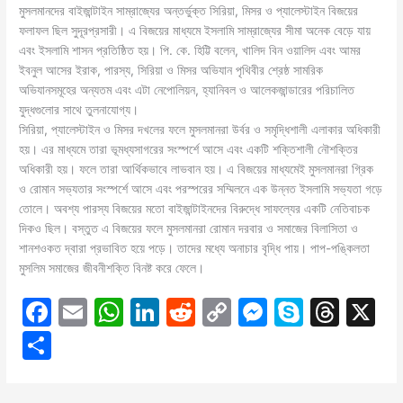
মুসলমানদের বাইজান্টাইন সাম্রাজ্যের অন্তর্ভুক্ত সিরিয়া, মিসর ও প্যালেস্টাইন বিজয়ের
ফলাফল ছিল সুদূরপ্রসারী। এ বিজয়ের মাধ্যমে ইসলামি সাম্রাজ্যের সীমা অনেক বেড়ে যায়
এবং ইসলামি শাসন প্রতিষ্ঠিত হয়। পি. কে. হিট্টি বলেন, খালিদ বিন ওয়ালিদ এবং আমর
ইবনুল আসের ইরাক, পারস্য, সিরিয়া ও মিসর অভিযান পৃথিবীর শ্রেষ্ঠ সামরিক
অভিযানসমূহের অন্যতম এবং এটা নেপােলিয়ন, হ্যানিবল ও আলেকজান্ডারের পরিচালিত
যুদ্ধগুলাের সাথে তুলনাযােগ্য।
সিরিয়া, প্যালেস্টাইন ও মিসর দখলের ফলে মুসলমানরা উর্বর ও সমৃদ্ধিশালী এলাকার অধিকারী
হয়। এর মাধ্যমে তারা ভূমধ্যসাগরের সংস্পর্শে আসে এবং একটি শক্তিশালী নৌশক্তির
অধিকারী হয়। ফলে তারা আর্থিকভাবে লাভবান হয়। এ বিজয়ের মাধ্যমেই মুসলমানরা গ্রিক
ও রােমান সভ্যতার সংস্পর্শে আসে এবং পরস্পরের সম্মিলনে এক উন্নত ইসলামি সভ্যতা গড়ে
তােলে। অবশ্য পারস্য বিজয়ের মতাে বাইজান্টাইনদের বিরুদ্ধে সাফল্যের একটি নেতিবাচক
দিকও ছিল। বস্তুত এ বিজয়ের ফলে মুসলমানরা রােমান দরবার ও সমাজের বিলাসিতা ও
শানশওকত দ্বারা প্রভাবিত হয়ে পড়ে। তাদের মধ্যে অনাচার বৃদ্ধি পায়। পাপ-পঙ্কিলতা
মুসলিম সমাজের জীবনীশক্তি বিনষ্ট করে ফেলে।
F
E
W
Li
R
C
M
S
T
X
a
m
h
n
e
o
e
k
hr
S
c
ai
at
k
d
p
s
y
e
h
e
l
s
e
di
y
s
p
a
ar