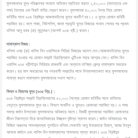
মুসলমানদের যুদ্ধ পরিকল্পনার সংবাদে অভিযান প্রতিহত করতে ২,৪০,০০০ (মতান্তরে এক
লক্ষ) সৈন্যের এক বিরাট বাহির প্রেরণ করেন। মুসলমানরা ৪০,০০০ সৈন্য নিয়ে রােমান
বাহিনীর সাথে ৬৩৪ খ্রিষ্টাব্দে আজনাদাইনের যুদ্ধে অবতীর্ণ হয়।। এ যুদ্ধে রােমান বাহিনী
পরাজিত হয়। ফলে গাজা, নিউপলিস, জাফা প্রভৃতি যুদ্ধে বিজয়ের সংবাদ শােনার পর প্রথম
খলিফা আবু বকর (রা) মৃত্যুবরণ (আগস্ট ৬৩৪ খ্রী.) করেন।
দামাস্কাস বিজয় :
খলিফা ওমর (রা) খালিদ বিন ওয়ালিদকে সিরিয়া বিজয়ের আদেশ দেন।আজনাদাইনদের যুদ্ধে
পরাজিত হওয়ার পর রােমান সম্রাট হিরাক্লিয়াস এন্টিওক শহরে আশ্রয় নেন। খালিদ বিন
ওয়ালিদ ৬৩৫ খ্রীস্টাব্দে সিরিয়ার রাজধানী এবং অন্যতম বাণিজ্য কেন্দ্র দামাস্কাস অবরােধ
করেন। ছয় মাস অবরােধের পর নগরবাসী সম্রাটের সাথে বিশ্বাসঘাতকতা করে মুসলমানদের
সাহায্য করলে দামাস্কাস মুসলমানদের দখলে আসে।
ফিহল ও হিমসের যুদ্ধ (৬৩৫ খ্রি.) :
৬৩৫ খ্রিষ্টাব্দে সম্রাট হিরাক্লিয়াসের ৫০,০০০ সৈন্যের রোমান বাহিনীর সাথে খালিদের
নেতৃত্বে মুসলমানদের যুদ্ধ হয়। ফিহলে সংঘটিত এ যুদ্ধেও রােমানরা পরাজিত হয়। এ সময়
সমগ্র জর্দান উপত্যকা মুসলমানদের অধিকারে আসে। বিজয়ী মুসলমানরা পরাজিত রােমানদের
জীবন নিরাপত্তা দিয়ে মানবাধিকারের উজ্জ্বল দৃষ্টান্ত স্থাপন করেন। জর্দান অধিকারের পর
বিজিত অঞ্চলের শাসনব্যবস্থা পুনর্গঠনে খলিফা সেনাপতি আবু উবায়দাকে হিমসে, আমর ইবনুল
আসকে জর্দানে এবং খালিদ বিন দামাস্কাসের শাসনভার ন্যস্ত করেন। ৬৩৫ খ্রিষ্টাব্দে