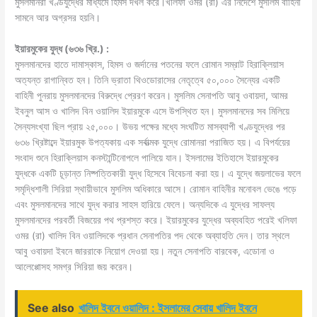
মুসলমানরা খণ্ডযুদ্ধের মাধ্যমে হিমস দখল করে।খলিফা ওমর (রা) এর নির্দেশে মুসলিম বাহিনী
সামনে আর অগ্রসর হয়নি।
ইয়ারমুকের যুদ্ধ (৬৩৬ খ্রি.) :
মুসলমানদের হাতে দামাস্কাস, হিমস ও জর্দানের পতনের ফলে রােমান সম্রাট হিরাক্লিয়াস
অত্যন্ত রাগান্বিত হন। তিনি ভ্রাতা থিওডােরাসের নেতৃত্বে ৫০,০০০ সৈন্যের একটি
বাহিনী পুনরায় মুসলমানদের বিরুদ্ধে প্রেরণ করেন। মুসলিম সেনাপতি আবু ওবায়দা, আমর
ইবনুল আস ও খালিদ বিন ওয়ালিদ ইয়ারমুকে এসে উপস্থিত হন। মুসলমানদের সব মিলিয়ে
সৈন্যসংখ্যা ছিল প্রায় ২৫,০০০। উভয় পক্ষের মধ্যে সংঘটিত মাসব্যাপী খণ্ডযুদ্ধের পর
৬৩৬ খ্রিষ্টাব্দে ইয়ারমুক উপত্যকায় এক সর্বাত্মক যুদ্ধে রােমানরা পরাজিত হয়। এ বিপর্যয়ের
সংবাদ শুনে হিরাক্লিয়াস কনস্টান্টিনােপলে পালিয়ে যান। ইসলামের ইতিহাসে ইয়ারমুকের
যুদ্ধকে একটি চূড়ান্ত নিষ্পত্তিকারী যুদ্ধ হিসেবে বিবেচনা করা হয়। এ যুদ্ধে জয়লাভের ফলে
সমৃদ্ধিশালী সিরিয়া স্থায়ীভাবে মুসলিম অধিকারে আসে। রােমান বাহিনীর মনােবল ভেঙে পড়ে
এবং মুসলমানদের সাথে যুদ্ধ করার সাহস হারিয়ে ফেলে। অন্যদিকে এ যুদ্ধের সাফল্য
মুসলমানদের পরবর্তী বিজয়ের পথ প্রশস্ত করে। ইয়ারমুকের যুদ্ধের অব্যবহিত পরেই খলিফা
ওমর (রা) খালিদ বিন ওয়ালিদকে প্রধান সেনাপতির পদ থেকে অব্যাহতি দেন। তার স্থলে
আবু ওবায়দা ইবনে জাররাকে নিয়ােগ দেওয়া হয়। নতুন সেনাপতি বারবেক, এডােনা ও
আলেপ্পোসহ সমগ্র সিরিয়া জয় করেন।
See also
খালিদ ইবনে ওয়ালিদ : ইসলামের সেবায় খালিদ ইবনে