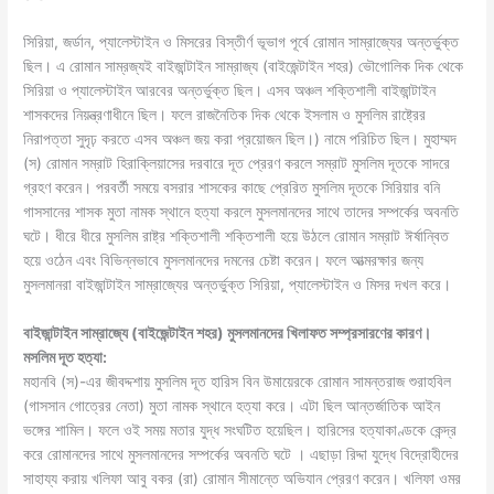
o
p
n
n
n
s
সিরিয়া, জর্ডান, প্যালেস্টাইন ও মিসরের বিস্তীর্ণ ভূভাগ পূর্বে রােমান সাম্রাজ্যের অন্তর্ভুক্ত
o
p
k
g
ছিল। এ রােমান সাম্রজ্যই বাইজান্টাইন সাম্রাজ্য (বাইজেন্টাইন শহর) ভৌগােলিক দিক থেকে
k
er
সিরিয়া ও প্যালেস্টাইন আরবের অন্তর্ভুক্ত ছিল। এসব অঞ্চল শক্তিশালী বাইজান্টাইন
শাসকদের নিয়ন্ত্রণাধীনে ছিল। ফলে রাজনৈতিক দিক থেকে ইসলাম ও মুসলিম রাষ্ট্রের
নিরাপত্তা সুদৃঢ় করতে এসব অঞ্চল জয় করা প্রয়ােজন ছিল।) নামে পরিচিত ছিল। মুহাম্মদ
(স) রােমান সম্রাট হিরাক্লিয়াসের দরবারে দূত প্রেরণ করলে সম্রাট মুসলিম দূতকে সাদরে
গ্রহণ করেন। পরবর্তী সময়ে বসরার শাসকের কাছে প্রেরিত মুসলিম দূতকে সিরিয়ার বনি
গাসসানের শাসক মুতা নামক স্থানে হত্যা করলে মুসলমানদের সাথে তাদের সম্পর্কের অবনতি
ঘটে। ধীরে ধীরে মুসলিম রাষ্ট্র শক্তিশালী শক্তিশালী হয়ে উঠলে রােমান সম্রাট ঈর্ষান্বিত
হয়ে ওঠেন এবং বিভিন্নভাবে মুসলমানদের দমনের চেষ্টা করেন। ফলে আত্মরক্ষার জন্য
মুসলমানরা বাইজান্টাইন সাম্রাজ্যের অন্তর্ভুক্ত সিরিয়া, প্যালেস্টাইন ও মিসর দখল করে।
বাইজান্টাইন সাম্রাজ্যে (বাইজেন্টাইন শহর) মুসলমানদের খিলাফত সম্প্রসারণের কারণ।
মসলিম দূত হত্যা:
মহানবি (স)-এর জীবদ্দশায় মুসলিম দূত হারিস বিন উমায়েরকে রােমান সামন্তরাজ শুরাহবিল
(গাসসান গােত্রের নেতা) মুতা নামক স্থানে হত্যা করে। এটা ছিল আন্তর্জাতিক আইন
ভঙ্গের শামিল। ফলে ওই সময় মতার যুদ্ধ সংঘটিত হয়েছিল। হারিসের হত্যাকাণ্ডকে কেন্দ্র
করে রােমানদের সাথে মুসলমানদের সম্পর্কের অবনতি ঘটে । এছাড়া রিদ্দা যুদ্ধে বিদ্রোহীদের
সাহায্য করায় খলিফা আবু বকর (রা) রােমান সীমান্তে অভিযান প্রেরণ করেন। খলিফা ওমর