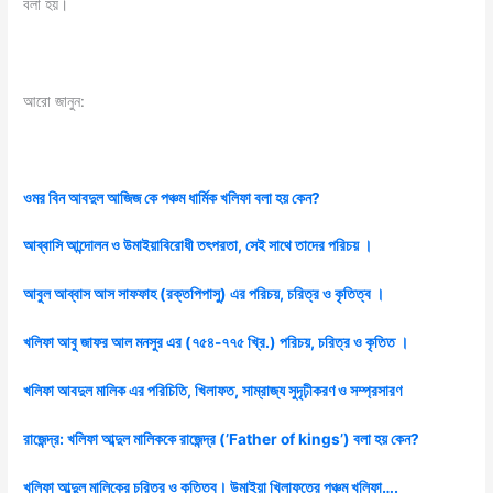
বলা হয়।
আরো জানুন:
ওমর বিন আবদুল আজিজ কে পঞ্চম ধার্মিক খলিফা বলা হয় কেন?
আব্বাসি আন্দোলন ও উমাইয়াবিরোধী তৎপরতা, সেই সাথে তাদের পরিচয় ।
আবুল আব্বাস আস সাফফাহ (রক্তপিপাসু) এর পরিচয়, চরিত্র ও কৃতিত্ব ।
খলিফা আবু জাফর আল মনসুর এর (৭৫৪-৭৭৫ খ্রি.) পরিচয়, চরিত্র ও কৃতিত ।
খলিফা আবদুল মালিক এর পরিচিতি, খিলাফত, সাম্রাজ্য সুদৃঢ়ীকরণ ও সম্প্রসারণ
রাজেন্দ্র: খলিফা আব্দুল মালিককে রাজেন্দ্র (’Father of kings’) বলা হয় কেন?
খলিফা আব্দুল মালিকের চরিত্র ও কৃতিত্ব। উমাইয়া খিলাফতের পঞ্চম খলিফা….