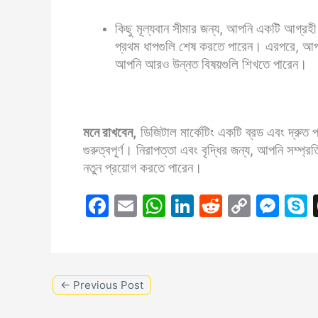
কিছু মূল্যবান সীমার জন্য, আপনি একটি আগ্রহী শিক
প্রথম ধাপগুলি শেষ করতে পারেন। এরপরে, আপনি
আপনি আরও উন্নত বিষয়গুলি শিখতে পারেন।
মনে রাখবেন,
ডিজিটাল মার্কেটিং একটি ব্রড এবং দ্রুত প
গুরুত্বপূর্ণ। নিরাপত্তা এবং বৃদ্ধির জন্য, আপনি সম্প্রত
নতুন প্রয়োগ করতে পারেন।
F
E
W
Li
R
C
M
a
m
h
n
e
o
e
c
ai
at
k
d
p
s
e
l
s
e
di
y
s
←
Previous Post
b
A
dI
t
Li
e