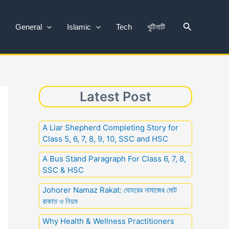
Search
General
Islamic
Tech
খুটিনাটি
Latest Post
A Liar Shepherd Completing Story for
Class 5, 6, 7, 8, 9, 10, SSC and HSC
A Bus Stand Paragraph For Class 6, 7, 8,
SSC & HSC
Johorer Namaz Rakat: যোহরের নামাজের মোট
রাকাত ও নিয়ম
Why Health & Wellness Practitioners