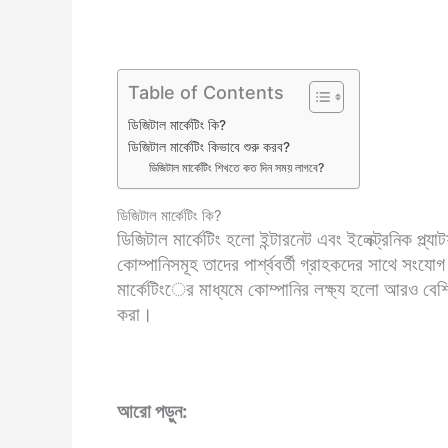
e
l
s
e
di
y
s
b
A
dI
t
Li
e
o
p
n
n
n
Table of Contents
o
p
k
g
k
er
ডিজিটাল মার্কেটিং কি?
ডিজিটাল মার্কেটিং কিভাবে শুরু করব?
ডিজিটাল মার্কেটিং শিখতে কত দিন সময় লাগবে?
ডিজিটাল মার্কেটিং কি?
ডিজিটাল মার্কেটিং হলো ইন্টারনেট এবং ইলেক্ট্রনিক প্ল্যাটফ
কোম্পানিসমূহ তাদের পার্শ্ববর্তী গ্রাহকদের সাথে সংযো
মার্কেটিংের মাধ্যমে কোম্পানির লক্ষ্য হলো আরও বেশি গ্র
করা।
আরো পড়ুন: