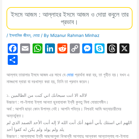
ইসমে আজম : আল্লাহর ইসমে আজম ও দোয়া কবুলে তার
প্রভাব।
/
ইসলামিক জীবন
,
দোয়া
/ By
Mizanur Rahman Minhaz
F
E
W
Li
R
C
M
S
T
X
a
m
h
n
e
o
e
k
hr
S
c
ai
at
k
d
p
s
y
e
h
e
l
s
e
di
y
s
p
a
আল্লাহ তায়ালার ইসমে আজম এর সাথে যে
দোয়া
প্রার্থনা করা হয়, তা গৃহীত হয়। যখন এ
ar
নামগুলাে দ্বারা যা দরখাস্ত করা হয়, তিনি তা প্রদান করেন।
b
A
dI
t
Li
e
e
d
e
o
p
n
n
n
s
১. لااله الا انت سبحانك اني كنت من الظالمین
উচ্চারণ : লা-ইলাহা ইল্লা আনতা ছুবহাহাকা ইন্নী কুনতু মিনা যােয়ালেমীন।
o
p
k
g
অর্থ : আপনি ছাড়া কোন উপাস্য নেই। আপনি পবিত্র। নিশ্চয়ই আমি অত্যাচারীদের
k
er
অন্তর্ভুক্ত।
اللهم اني استئك بأني أشهد أنك أنت الله لا إله أنت الأحد الصمد الذي لم
يلد ولم يولد ولم يكن له كفوا أحد
উচ্চারণ : আল্লাহুম্মা ইন্নী আছআলুকা বিআন্নী আশহাদু আন্নাকা আন্তাল্লাহু লা-ইলাহা