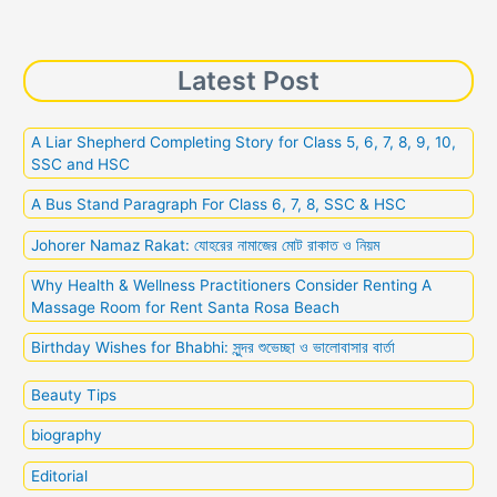
o
p
k
g
k
er
Latest Post
A Liar Shepherd Completing Story for Class 5, 6, 7, 8, 9, 10,
SSC and HSC
A Bus Stand Paragraph For Class 6, 7, 8, SSC & HSC
Johorer Namaz Rakat: যোহরের নামাজের মোট রাকাত ও নিয়ম
Why Health & Wellness Practitioners Consider Renting A
Massage Room for Rent Santa Rosa Beach
Birthday Wishes for Bhabhi: সুন্দর শুভেচ্ছা ও ভালোবাসার বার্তা
Beauty Tips
biography
Editorial