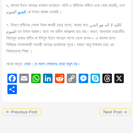
৬, কাসেম ইবনে আবদুর রাহমান বলেছেন- আমি এ হাদীসের অধীনে একে খোজ করেছি, তবে
القيوم কে ইসমে আজম পেয়েছি।
الحيو
৭. হিসনে হাসীনের লেখক ইমাম জাযরী (রহ) বলেন, আমার মতে االله لا اله هو الحي
القيوم হল ইসমে আজম। যাতে সব হাদীস সামঞ্জস্য হয়ে যায়। কারণ, আল্লামা ওয়াহেদীর
কিতাবুদ দুআর হাদীস যা ইউনুস ইবনে আবদুল আ’লা থেকে বলেন— এ কাসেম হলেন
সিরিয়ায় বসবাসকারী তাবেয়ী আবদুর রাহমানের পুত্র। হযরত আবু উমামাহ (রা) এর
নির্ভরযােগ্য শিষ্য ।
আরো জানুন:
দোয়া : যে সকল লােকদের দোয়া কবুল হয়।
F
E
W
Li
R
C
M
S
T
X
a
m
h
n
e
o
e
k
hr
S
c
ai
at
k
d
p
s
y
e
h
e
l
s
e
di
y
s
p
a
ar
←
Previous Post
Next Post
→
b
A
dI
t
Li
e
e
d
e
o
p
n
n
n
s