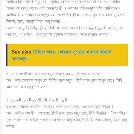
আপনি ছাড়া কোন উপাস্য নেই। আপনি একক। আপনার কোন অংশীদার নেই। আপনি
অনেক বড় দয়ালু, অনেক বেশী অনুগ্রহকারী । আসমান-যমীনের দৃষ্টান্তহীন আবিষ্কারক
আপনিই। হে শ্রেষ্ঠত্ব ও অনুগ্রহের। অধিপতি। (ইবনে সাজাহ, সুনানে আরবাআহ, ইবনে
হিব্বান, হামে, আহমাদ ইবনে আবু শাইবা)।
কোন বর্ণনায় ياذا الجلال والإكرام এর স্থলে এর সর্ব শেষে ياحي قيوم এসেছে, যার
অর্থ হল, হে চিরজীব! হে চিরস্থায়ী! (সুনানে আরবাআহ, ইবনে হিব্বান, হাকেম)।
See also
যিকিরের আদব : কোরআন-সুন্নাহর আলোকে যিকিরের
আদবসমূহ।
৪. আরাে একটি হাদীসে এসেছে যে, ইসমে আজম এ দুটি আয়াতে রয়েছে-
অর্থ : আর তােমাদের মা’বুদ তাে তিনিই একক মাবুদ। তিনি ছাড়া কোন মা’বুদ নেই। তিনি
অতি দাতা ও দয়ালু।” (বাকারা)
৫. الم . الله لا اله الا هو الحي القيوم
উচ্চারণ : আলিফ লাম মীম। আল্লাহু লা-লাইলাহা ইল্লা হওয়াল হাইয়ুল কাইয়ূম ।
অর্থ : আলিফ লাম মীম। আল্লাহ, তিনি ছাড়া কোন মাবুদ নেই, তিনি চিরঞ্জীব ও চিরস্থায়ী।”
(সূরা বাকারা, আলে ইমরান ও তােয়াহা হাকেম আবু দাউদ, তিরমিযী, ইবনে মাজাহ, ইবনে আবু
শাইবা)