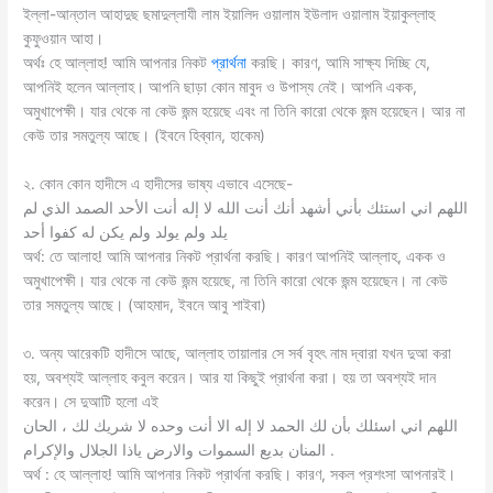
ইল্লা-আন্তাল আহাদুছ ছমাদুল্লাযী লাম ইয়ালিদ ওয়ালাম ইউলাদ ওয়ালাম ইয়াকুল্লাহু
কুফুওয়ান আহা।
অর্থঃ হে আল্লাহ! আমি আপনার নিকট
প্রার্থনা
করছি। কারণ, আমি সাক্ষ্য দিচ্ছি যে,
আপনিই হলেন আল্লাহ। আপনি ছাড়া কোন মাবুদ ও উপাস্য নেই। আপনি একক,
অমুখাপেক্ষী। যার থেকে না কেউ জন্ম হয়েছে এবং না তিনি কারাে থেকে জন্ম হয়েছেন। আর না
কেউ তার সমতুল্য আছে। (ইবনে হিব্বান, হাকেম)
২. কোন কোন হাদীসে এ হাদীসের ভাষ্য এভাবে এসেছে-
اللهم اني استئك بأني أشهد أنك أنت الله لا إله أنت الأحد الصمد الذي لم
يلد ولم يولد ولم يكن له كفوا أحد
অর্থ: তে আলাহ! আমি আপনার নিকট প্রার্থনা করছি। কারণ আপনিই আল্লাহ, একক ও
অমুখাপেক্ষী। যার থেকে না কেউ জন্ম হয়েছে, না তিনি কারাে থেকে জন্ম হয়েছেন। না কেউ
তার সমতুল্য আছে। (আহমাদ, ইবনে আবু শাইবা)
৩. অন্য আরেকটি হাদীসে আছে, আল্লাহ তায়ালার সে সর্ব বৃহৎ নাম দ্বারা যখন দুআ করা
হয়, অবশ্যই আল্লাহ কবুল করেন। আর যা কিছুই প্রার্থনা করা। হয় তা অবশ্যই দান
করেন। সে দুআটি হলাে এই
اللهم اني اسئلك بأن لك الحمد لا إله الا أنت وحده لا شريك لك ، الحان
المنان بديع السموات والارض ياذا الجلال والإكرام .
অর্থ : হে আল্লাহ! আমি আপনার নিকট প্রার্থনা করছি। কারণ, সকল প্রশংসা আপনারই।