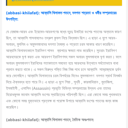
(abbasi-khilafat): আব্বাসি খিলাফত পতনে, দলগত
শত্রতা
ও
ধর্মীয়
সম্প্রদায়ের
উৎপত্তি
:
যে হেজাজ-আরব এবং ইয়েমেন-আরবগণের মধ্যে দ্বন্দু উমাইয়া বংশের পতনের অন্যতম কারণ
ছিল, তা আব্বাসি শাসনামলেও তদ্রুপ কুফল নিয়ে বিদ্যমান ছিল। এ ছাড়া এ যুগে আরব-
অনারব, মুসলিম ও অমুসলমানদের দলগত বৈষম্য ও শত্রতা চরম আকার ধারণ করেছিল।
আব্বাসি খিলাফতকালে ইরানিগণ শাসন ব্যাপারে ক্ষমতা লাভ করেছিল। সুতরাং ইরানিগণ
আরবদেরকে ঘৃণা করত এবং আরবগণ ইরানিগণসহ সকল অনারব মুসলমানকে ঘৃণা করত। ফলে
অনারব মুসলমানগণ ইরানিদের পতাকাতলে সমবেত হয়ে আরবদের উত্থানে সর্বতোভাবে বাধা
প্রদান করতে থাকে। এ সকল বিরুদ্ধ শক্তি নিজ নিজ পথে চলে আব্বাসি সাম্রাজ্যকে দুর্বল
করে ফেলেছিল। আব্বাসি খিলাফতের চরম বিপর্যয়ের দিনেও মুসলমানগণ দলগত স্বার্থ বিসর্জন
দিয়ে ঐক্যবদ্ধ হতে পারে নি। এ ছাড়া এ যুগে শিয়া , সুন্নী , কারমাথিয়ান , মুতাজিলা,
ইসমাইলী , এসাসিন (Assassin) প্রভৃতি বিভিন্ন সম্প্রদায়ের উদ্ভব এবং তাদের
বিরোধমূলক মতবাদ আব্বাসি বংশের স্থায়িত্বের পরিপন্থী ছিল। এরা কোনো সময় পৃথকভাবে
এবং কোনো সময় যুক্তভাবে প্রত্যক্ষ বা পরোক্ষ উপায়ে আব্বাসি বংশের পতনের জন্য কাজ
করেছিল।
(abbasi-khilafat): আব্বাসি খিলাফত পতনে, নৈতিক
অধঃপতন
: