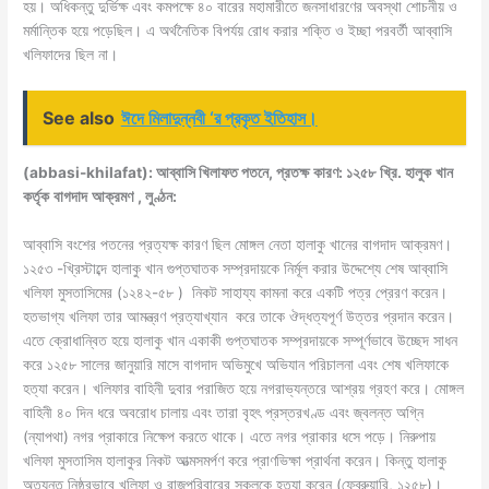
হয়। অধিকন্তু দুর্ভিক্ষ এবং কমপক্ষে ৪০ বারের মহামারীতে জনসাধারণের অবস্থা শোচনীয় ও
মর্মান্তিক হয়ে পড়েছিল। এ অর্থনৈতিক বিপর্যয় রোধ করার শক্তি ও ইচ্ছা পরবর্তী আব্বাসি
খলিফাদের ছিল না।
See also
ঈদে মিলাদুন্নবী ‘র প্রকৃত ইতিহাস।
(abbasi-khilafat): আব্বাসি খিলাফত পতনে, প্রতক্ষ
কারণ
:
১২৫৮
খ্রি
.
হালুক
খান
কর্তৃক
বাগদাদ
আক্রমণ
,
লুণ্ঠন
:
আব্বাসি বংশের পতনের প্রত্যক্ষ কারণ ছিল মোঙ্গল নেতা হালাকু খানের বাগদাদ আক্রমণ।
১২৫৩ -খ্রিস্টাব্দে হালাকু খান গুপ্তঘাতক সম্প্রদায়কে নির্মূল করার উদ্দেশ্যে শেষ আব্বাসি
খলিফা মুসতাসিমের (১২৪২-৫৮ ) নিকট সাহায্য কামনা করে একটি পত্র প্রেরণ করেন।
হতভাগ্য খলিফা তার আমন্ত্রণ প্রত্যাখ্যান করে তাকে ঔদ্ধত্যপূর্ণ উত্তর প্রদান করেন।
এতে ক্রোধান্বিত হয়ে হালাকু খান একাকী গুপ্তঘাতক সম্প্রদায়কে সম্পূর্ণভাবে উচ্ছেদ সাধন
করে ১২৫৮ সালের জানুয়ারি মাসে বাগদাদ অভিমুখে অভিযান পরিচালনা এবং শেষ খলিফাকে
হত্যা করেন। খলিফার বাহিনী দুবার পরাজিত হয়ে নগরাভ্যন্তরে আশ্রয় গ্রহণ করে। মোঙ্গল
বাহিনী ৪০ দিন ধরে অবরোধ চালায় এবং তারা বৃহৎ প্রস্তরখণ্ড এবং জ্বলন্ত অগ্নি
(ন্যাপথা) নগর প্রাকারে নিক্ষেপ করতে থাকে। এতে নগর প্রাকার ধসে পড়ে। নিরুপায়
খলিফা মুসতাসিম হালাকুর নিকট আত্মসমর্পণ করে প্রাণভিক্ষা প্রার্থনা করেন। কিন্তু হালাকু
অত্যন্ত নিষ্ঠরভাবে খলিফা ও রাজপরিবারের সকলকে হত্যা করেন (ফেব্রুয়ারি, ১২৫৮)।