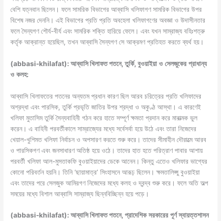
বেশি যত্নবান ছিলেন। ফলে সামরিক বিভাগের আব্বাসি খলিফাগণ সামরিক বিভাগের উপর
বিশেষ নজর দেননি। এই বিভাগের প্রতি প্রতি অবহেলা খলিফাগণের অবজ্ঞা ও উদাসীনতার
ফলে সৈন্যগণ শৌর্য-বীর্য এবং সামরিক শক্তি হারিয়ে ফেলে। এবং যখন সাম্রাজ্য বহিঃশত্রু
কর্তৃক আক্রান্ত হয়েছিল, তখন আব্বাসি সৈন্যগণ সে আক্রমণ প্রতিহত করতে ব্যর্থ হয়।
(abbasi-khilafat): আব্বাসি খিলাফত পতনে, তুর্কি
,
বুওয়াইয়া
ও
সেলজুকের
প্রাধান্য
ও
কলহ
:
আব্বাসি খিলাফতের পতনের অন্যতম প্রধান কারণ ছিল আরব চরিত্রের প্রতি খলিফাদের
অশ্রদ্ধা এবং পারসিক, তুর্কি প্রভৃতি জাতির উপর শ্রদ্ধা ও অকুণ্ঠ আস্থা। এ কারণেই
খলিফা মুতাসিম তুর্কি সৈন্যবাহিনী গঠন করে হাতে সম্পূর্ণ ক্ষমতা প্রদান করে মারাত্মক ভুল
করেন। এ বাহিনী পরবর্তীকালে সাম্রাজ্যের মধ্যে সর্বেসর্বা হয়ে উঠে এবং তারা নিজেদের
খেয়াল-খুশিমত খলিফা নির্বাচন ও অপসারণ করতে শুরু করে। তাদের সীমাহীন দৌরাত্মে আরব
ও পারসিকগণ এবং জনসাধারণ অতিষ্ঠ হয়ে ওঠে। তাদের হাত হতে পরিত্রাণ পাবার আশায়
পরবর্তী খলিফা আল-মুসতাকফি বুওয়াইয়াদের ডেকে আনেন। কিন্তু এতেও খলিফার ভাগ্যের
কোনো পরিবর্তন হয়নি। তিনি ‘ছায়ামাত্র’ সিংহাসনে আরূঢ় ছিলেন। ক্ষমতালিপ্সু বুওয়াইয়া
এবং তাদের পরে সেলজুক আমিরগণ নিজেদের মধ্যে কলহ ও দ্বন্দ্ব শুরু করে। ফলে অতি অল্প
সময়ের মধ্যে বিশাল আব্বাসি সাম্রাজ্য ছিন্নবিচ্ছিন্ন হয়ে পড়ে।
(abbasi-khilafat): আব্বাসি খিলাফত পতনে, প্রাদেশিক
সরকারের
পূর্ণ
স্বায়ত্তশাসন