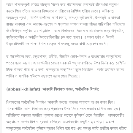
আরব শাসকশ্রেণী বিজিত রাজ্যের বিশেষ করে পারসিকদের বিলাসদুষ্ট জীবনধারা অনুসরণ
করতে গিয়ে তাঁদের রক্তের বিশুদ্ধতা ও চরিত্রের বৈশিষ্ট্য হারিয়ে ফেলে। অধিকন্তু
অন্তঃপুর প্রথা , বিদেশি রমণীদের সাথে বিবাহ, অসংখ্য ক্রীতদাসী, উপপত্নী ও রক্ষিতা
রাখার ব্যবস্থা এবং আমোদ-প্রমোদ ও মদ্যপানে মশগুল থাকায় তাঁদের পারিবারিক পরিবেশের
জীবনীশক্তি কলুষিত হয়ে পড়েছিল। ফলে খিলাফতের সিংহাসনে আরোহণের জন্য শক্তিহীন,
ব্যক্তিত্বহীন ও অর্বাচীন উত্তরাধিকারীর জন্ম হতে লাগল। এ সকল দুর্বল ও বিলাসী
উত্তরাধিকারীদের পক্ষে বিশাল রাজ্যের শাসনরজ্জু সংযত রাখা সম্ভবপর হয়নি।
ড ইমামদ্দীনের মতে, স্বৈরশাসন, দুর্নীতি, সীমাহীন ভোগ-বিলাস ও যথেচ্ছাচার আব্বাসিদের
পতনে প্রধা কারণ। জনসমর্থনহীন কোনো সরকারই শুধু সমরশক্তির উপর নির্ভর করে বেশিদিন
টিকে থাকতে পারে না এ কথা কালক্রমে আব্বাসিগণ ভুলে গিয়েছিল। অথচ ততদিনে তাদের
পার্থিব ও সামরিক শক্তিও বহুলাংশে হ্রাস পেয়ে গিয়েছে।
(abbasi-khilafat): আব্বাসি খিলাফত পতনে, অর্থনৈতিক
বিপর্যয়
:
খিলাফতের অর্থনৈতিক বিপর্যয়ও আব্বাসি বংশের পতনের অন্যতম প্রধান কারণ ছিল।
শাসকগোষ্ঠীর ভোগ-বিলাসের জন্য প্রজাদের উপর নিত্য নতন করভার চাপিয়ে দেয়া হত।
অতিরিক্ত করভারে জর্জরিত প্রজাসাধারণের অনেকে কৃষিকার্য ছেড়ে দিয়েছিল। শাসকগোষ্ঠীর
অত্যাচারে দেশের শিল্প ও ব্যবসা-বাণিজ্যও অচলাবস্থার সম্মুখীন হয়ে পড়ে। এরূপে
সাম্রাজ্যের অর্থনৈতিক বুনিয়াদ ক্রমশ শিথিল হয়ে যায় এবং সমগ্র জাতি দুর্গতির কবলে পতিত