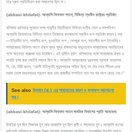
তার দ্রুত প্রতিবিধান করা সম্ভবপর ছিল না।
(abbasi-khilafat): আব্বাসি খিলাফত পতনে, বিভিন্ন
স্বাধীন
রাষ্ট্রের
প্রতিষ্ঠা
:
খলিফার দুর্বলতার সুযোগে দশম শতাব্দীর দ্বিতীয়ার্ধে বিভিন্ন বংশীয় নেতা ও দলপতিগণ
আব্বাসি খিলাফতের বিভিন্ন স্থানে নিজেদের কতকগুলো স্বাধীন বংশ প্রতিষ্ঠা করেন ( যথা
—ইদ্রিসীয় বংশ, সামানীয় বংশ, বুওয়াইয়া বংশ , সেলজুক বংশ, ফাতেমীয় বংশ ইত্যাদি)।
সাম্রাজ্যের বিভিন্ন অংশে ঐরূপ ক্ষুদ্র ক্ষুদ্র রাজবংশের অভ্যুত্থান সাম্রাজ্যের স্থায়িত্বের
পক্ষে অত্যন্ত মারাত্মক হয়ে উঠেছিল। এই দুর্দিনে দুর্বল খলিফাদের পক্ষে সামাজ্যের ঐক্য ও
সংহতি রক্ষা করা মোটেই সম্ভব ছিল না। আব্বাসি সাম্রাজ্যের দুরবস্থা প্রসঙ্গে অধ্যাপক
পি, কে, হিট্টি বলেন, “রোগী ইতিপূর্বেই মৃত্যুশয্যায় শায়িত ছিল, তা টের পেয়ে সিঁদেল চোর
দরজা ভেঙ্গে অভ্যন্তরে প্রবেশ করে এবং রাজকীয় সম্পত্তি হতে স্ব স্ব অংশ কেড়ে নেয়।”
See also
উসমান (রা.) এর শাহাদাতের কারণ ও ফলাফল আলােচনা
কর।
(abbasi-khilafat): আব্বাসি খিলাফত পতনে সামরিক
বিভাগের
প্রতি
অবেহেলা
:
উমাইয়া যুগ ছিল বিজয়ের যুগ আর আব্বাসি যুগ ছিল কৃষ্টি ও সভ্যতার যুগ। আব্বাসি বংশের
সর্বশ্রেষ্ঠ খলিফাগণও রাজ্য বিজয় অপেক্ষা সাম্রাজ্যে মানসিক ও আধ্যাত্মিক উন্নতি সাধনে