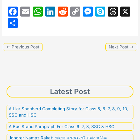
F
E
W
Li
R
C
M
S
T
X
a
m
h
n
e
o
e
k
hr
S
c
ai
at
k
d
p
s
y
e
h
e
l
s
e
di
y
s
p
a
ar
←
Previous Post
Next Post
→
b
A
dI
t
Li
e
e
d
e
o
p
n
n
n
s
o
p
k
g
k
er
Latest Post
A Liar Shepherd Completing Story for Class 5, 6, 7, 8, 9, 10,
SSC and HSC
A Bus Stand Paragraph For Class 6, 7, 8, SSC & HSC
Johorer Namaz Rakat: যোহরের নামাজের মোট রাকাত ও নিয়ম