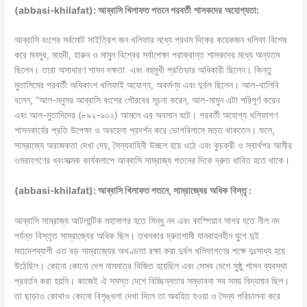
(abbasi-khilafat): আব্বাসি খিলাফত পতনে পরবর্তী
শাসকদের
অযোগ্যতা
:
আব্বাসি বংশের সর্বমোট সাইত্রিশ জন খলিফার মধ্যে প্রথম দিকের কয়েকজন খলিফা বিশেষ
করে মনসুর, মাহদী, হারুন ও মামুন বিশ্বের সর্বাপেক্ষা পরাক্রান্ত শাসকদের মধ্যে অন্যতম
ছিলেন। তারা অসাধারণ শাসন দক্ষতা এবং বহুমুখী প্রতিভার অধিকারী ছিলেন। কিন্তু
মুতাসিমের পরবর্তী অধিকাংশ খলিফাই অযোগ্য, অকর্মণ্য এবং দুর্বল ছিলেন। আল-থালিবি
বলেন, “আল-মনুসর আব্বাসি বংশের গৌরবের সূচনা করেন, আল-মামুন এটা পরিপূর্ণ করেন
এবং আল-মুতাদিদের (৮৯২-৯০২) আমলে এর অবসান ঘটে। পরবর্তী অযোগ্য খলিফাগণ
শাসনকার্যের প্রতি উপেক্ষা ও অবহেলা প্রদর্শন করে ভোগবিলাসে মত্ত থাকতেন। ফলে,
সাম্রাজ্যে অরাজকতা দেখা দেয়, সৈন্যবাহিনী উচ্ছল হয়ে ওঠে এবং কুচক্রী ও স্বার্থপর আমীর
ওমরাহগণের ধ্বংসাত্মক কার্যকলাপে আব্বাসি সাম্রাজ্য পতনের দিকে দ্রুত ধাবিত হতে থাকে।
(abbasi-khilafat): আব্বাসি খিলাফত পতনে, সাম্রাজ্যের
অধিক
বিস্তৃ
:
আব্বাসি সাম্রাজ্য আটলান্টিক মহাসাগর হতে সিন্ধু নদ এবং কাস্পিয়ান সাগর হতে নীল নদ
পর্যন্ত বিস্তৃত সাম্রাজ্যের অধিক ছিল। তখনকার দ্রুতগামী যানবাহনহীন যুগে দুই
মহাদেশব্যাপী এত বড় সাম্রাজ্যের অখণ্ডতা রক্ষা করা দুর্বল খলিফাগণের পক্ষে দুঃসাধ্য হয়ে
উঠেছিল। কোনো কোনো দেশ নামমাত্র বিজিত হয়েছিল এবং সেসব দেশে সুষ্ঠু শাসন ব্যবস্থা
প্রবর্তন করা হয়নি। কাজেই ঐ সমস্ত দেশে বিচ্ছিন্নতার সম্ভাবনা সব সময় বিদ্যমান ছিল।
তা ছাড়াও কোথাও কোনো বিশৃঙ্খলা দেখা দিলে তা অবহিত হওয়া ও সৈন্য পরিচালনা করে