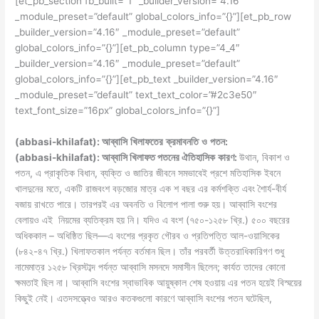
e
l
s
e
di
y
s
p
a
[et_pb_section fb_built=”1″ _builder_version=”4.16″
ar
_module_preset=”default” global_colors_info=”{}”][et_pb_row
b
A
dI
t
Li
e
e
d
e
_builder_version=”4.16″ _module_preset=”default”
o
p
n
n
n
s
global_colors_info=”{}”][et_pb_column type=”4_4″
_builder_version=”4.16″ _module_preset=”default”
o
p
k
g
global_colors_info=”{}”][et_pb_text _builder_version=”4.16″
k
er
_module_preset=”default” text_text_color=”#2c3e50″
text_font_size=”16px” global_colors_info=”{}”]
(abbasi-khilafat): আব্বাসি
খিলাফতের
ক্রমাবনতি
ও
পতন
:
(abbasi-khilafat): আব্বাসি খিলাফত পতনের ঐতিহাসিক
কারণ
:
উথান, বিকাশ ও
পতন, এ প্রাকৃতিক বিধান, ব্যক্তি ও জাতির জীবনে সমভাবেই প্রশে মতিহাসিক ইবনে
খালদুনের মতে, একটি রাজবংশ বড়জোর মাত্র এক শ বছর এর কর্মশক্তি এবং শৈার্য-বীর্য
বজায় রাখতে পারে। তারপরই এর অবনতি ও বিলোপ পালা শুরু হয়। আব্বাসি বংশের
বেলায়ও এই নিয়মের ব্যতিক্রম হয় নি। যদিও এ বংশ (৭৫০-১২৫৮ খ্রি.) ৫০০ বছরের
অধিককাল – অধিষ্ঠিত ছিল—এ বংশের প্রকৃত গৌরব ও প্রতিপত্তি আল-ওয়াসিকের
(৮৪২-৪৭ খ্রি.) খিলাফতকাল পর্যন্ত বর্তমান ছিল। তাঁর পরবর্তী উত্তরাধিকারিগণ শুধু
নামেমাত্র ১২৫৮ খ্রিস্টাব্দ পর্যন্ত আব্বাসি মসনদে সমাসীন ছিলেন; কার্যত তাদের কোনো
ক্ষমতাই ছিল না। আব্বাসি বংশের স্বাভাবিক আয়ুষ্কাল শেষ হওয়ায় এর পতন হয়েই বিস্ময়ের
কিছুই নেই। এতদসত্ত্বেও আরও কতকগুলো কারণে আব্বাসি বংশের পতন ঘটেছিল,