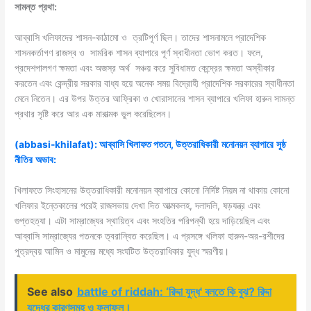
সামন্ত
প্রথা
:
আব্বাসি খলিফাদের শাসন-কাঠামো ও ত্রটিপূর্ণ ছিল। তাদের শাসনামলে প্রাদেশিক
শাসনকর্তাগণ রাজস্ব ও সামরিক শাসন ব্যাপারে পূর্ণ স্বাধীনতা ভোগ করত। ফলে,
প্রদেশপালগণ ক্ষমতা এবং অজস্র অর্থ সঞ্চয় করে সুবিধামত কেন্দ্রের ক্ষমতা অস্বীকার
করতেন এবং কেন্দ্রীয় সরকার বাধ্য হয়ে অনেক সময় বিদ্রোহী প্রাদেশিক সরকারের স্বাধীনতা
মেনে নিতেন। এর উপর উত্তর আফ্রিকা ও খোরাসানের শাসন ব্যাপারে খলিফা হারুন সামন্ত
প্রথার সৃষ্টি করে আর এক মারাত্মক ভুল করেছিলেন।
(abbasi-khilafat): আব্বাসি খিলাফত পতনে, উত্তরাধিকারী
মনোনয়ন
ব্যাপারে
সুষ্ঠ
নীতির
অভাব
:
খিলাফতে সিংহাসনের উত্তরাধিকারী মনোনয়ন ব্যাপারে কোনো নির্দিষ্ট নিয়ম না থাকায় কোনো
খলিফার ইন্তেকালের পরেই রাজসভায় দেখা দিত আত্মকলহ, দলাদলি, ষড়যন্ত্র এবং
গুপ্তহত্যা। এটা সাম্রাজ্যের স্থায়িত্ব এবং সংহতির পরিপন্থী হয়ে দাড়িয়েছিল এবং
আব্বাসি সাম্রাজ্যের পতনকে ত্বরান্বিত করেছিল। এ প্রসঙ্গে খলিফা হারুন-অর-রশীদের
পুত্রদ্বয় আমিন ও মামুনের মধ্যে সংঘটিত উত্তরাধিকার যুদ্ধ স্মরণীয়।
See also
battle of riddah: ‘রিদ্দা যুদ্ধ' বলতে কি বুঝ? রিদ্দা
যুদ্ধের কারণসমূহ ও ফলাফল।