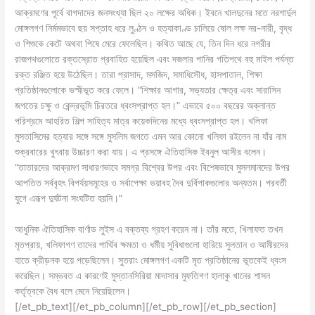
আক্রমণের পূর্বে বাগদাদের জনসংখ্যা ছিল ২০ লক্ষের অধিক। ইবনে খালদুনের মতে নরশার্দুল
মোঙ্গলগণ নির্মমভাবে ছয় সপ্তাহ ধরে লুণ্ঠন ও হত্যাকাণ্ড চালিয়ে ষোল লক্ষ নর-নারী, বৃদ্ধ
ও শিশুকে কেটে অথবা পিষে মেরে ফেলেছিল। কথিত আছে যে, তিন দিন ধরে নগরীর
রাজপথগুলোতে রক্তস্রোত প্রবাহিত হয়েছিল এবং দজলার পানির গতিপথে বহু মাইল পর্যন্ত
রক্ত রঞ্জিত হয়ে উঠেছিল। তারা প্রাসাদ, মসজিদ, সমাধিসৌধ, হাসপাতাল, শিক্ষা
প্রতিষ্ঠানগুলোকে ভস্মীভূত করে ফেলে। “শিক্ষার আগার, সভ্যতার ক্ষেত্র এবং সারাসিন
জগতের চক্ষু ও কেন্দ্রভূমি চিরতরে ধ্বংসপ্রাপ্ত হল।” এভাবে ৫০০ বছরের অক্লান্ত
পরিশ্রমে আহরিত শিল্প সাহিত্য মাত্র কয়েকদিনের মধ্যে ধ্বংসপ্রাপ্ত হল। খলিফা
মুসতাসিমের হত্যার সঙ্গে সঙ্গে মুসলিম জগতে এমন আর কোনো খলিফা রইলেন না যাঁর নাম
শুক্রবারের খুৎবায় উচ্চারণ করা যায়। এ প্রসঙ্গে ঐতিহাসিক ইবনুল আসীর বলেন।
“তাতারদের আক্রমণ সাধারণভাবে সমগ্র বিশ্বের উপর এবং বিশেষভাবে মুসলমানদের উপর
আপতিত সর্ববৃহৎ বিপর্যয়সমূহের ও সর্বাপেক্ষা ভয়াবহ দৈব দুর্বিপাকগুলোর অন্যতম। পরবর্তী
যুগে এরূপ দুর্ঘটনা সংঘটিত হয়নি।”
আধুনিক ঐতিহাসিক বার্ণাড লুইস এ বক্তব্য গ্রহণ করেন না। তাঁর মতে, খিলাফত তখন
মৃতপ্রায়, খলিফাগণ তাদের পার্থিব ক্ষমতা ও ধর্মীয় সুবিধাগুলো হারিয়ে সুলতান ও আমীরদের
হাতে ক্রীড়নক হয়ে পড়েছিলেন। সুতরাং মোঙ্গলগণ একটি মৃত প্রতিষ্ঠানের ভূতকেই ধ্বংস
করেছিল। সম্ভবত এ কারণেই মুস্তানসিরিয়া মাদাসার মুফতিগণ হালাকু খানের শাসন
কর্তৃত্বকে বৈধ বলে মেনে নিয়েছিলেন।
[/et_pb_text][/et_pb_column][/et_pb_row][/et_pb_section]