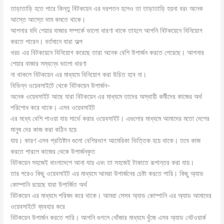
তাড়াতাড়ি হতে পারে কিন্তু বিটকয়েন এর দরপতন হলেও তা তাড়াতাড়ি হয়না বরং অনেক
আস্তে আস্তে দাম কমতে থাকে।
আপনার যদি শেয়ার বাজার সম্পর্কে ভালো ধারণা থাকে তাহলে আপনি বিটকয়েনে বিনিয়োগ
করতে পারেন। বর্তমানে যারা অল্প
খরচ এর বিটকয়েনে বিনিয়োগ করেছে তারা অনেক বেশি উপার্জন করতে পেরেছে। আপনার
শেয়ার বাজার সম্বন্ধে ভালো ধারণা
না থাকলে বিটকয়েন এর মাধ্যমে বিনিয়োগ করা উচিত হবে না।
বিভিন্ন ওয়েবসাইটে থেকে বিটকয়েন উপার্জন-
অনেক ওয়েবসাইট আছে যারা বিটকয়েন এর মাধ্যমে তাদের অস্থায়ী কর্মীদের কাজের অর্থ
পরিশোধ করে থাকে। এসব ওয়েবসাইট
এর মধ্যে বেশি পাওয়া যায় সার্ভে করার ওয়েবসাইট। এগুলোর মাধ্যমে আমাদের মতো দেশের
মানুষ দের কাজ করা কঠিন হয়ে
যায়। কারণ এসব প্রতিষ্টান গুলো বেশিরভাগ আমেরিকা ভিত্তিক হয়ে থাকে। তবে কাজ
করতে পারলে কাজের থেকে উপার্জনকৃত
বিটকয়েন সহজেই বাংলাদেশে আনা যায় এবং তা সহজেই টাকাতে রূপান্তর করা যায়।
তার পরেও কিছু ওয়েবসাইট এর মাধ্যমে আমরা উপার্জনের চেষ্টা করতে পারি। কিছু অ্যাড
কোম্পানি রয়েছে যারা উপার্জিত অর্থ
বিটকয়েন এর মাধ্যমে পরিষদ করে থাকে। আমরা সেসব অ্যাড কোম্পানি এর অ্যাড আমাদের
ওয়েবসাইটে ব্যবহার করে
বিটকয়েন উপার্জন করতে পারি। আপনি গুগলে খোঁজার মাধ্যমে খুঁজে এসব অ্যাড নেটওয়ার্ক