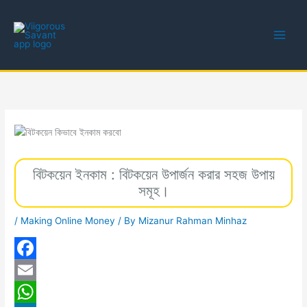
Skip
to
content
বিটকয়েন ইনকাম : বিটকয়েন উপার্জন করার সহজ উপায়
সমূহ।
/
Making Online Money
/ By
Mizanur Rahman Minhaz
F
a
E