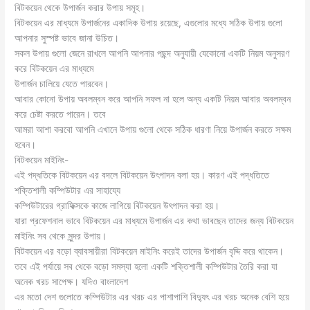
বিটকয়েন থেকে উপার্জন করার উপায় সমূহ।
বিটকয়েন এর মাধ্যমে উপার্জনের একাদিক উপায় রয়েছে, এগুলোর মধ্যে সঠিক উপায় গুলো
আপনার সুস্পষ্ট ভাবে জানা উচিত।
সকল উপায় গুলো জেনে রাখলে আপনি আপনার পছন্দ অনুযায়ী যেকোনো একটি নিয়ম অনুসরণ
করে বিটকয়েন এর মাধ্যমে
উপার্জন চালিয়ে যেতে পারবেন।
আবার কোনো উপায় অবলম্বন করে আপনি সফল না হলে অন্য একটি নিয়ম আবার অবলম্বন
করে চেষ্টা করতে পারেন। তবে
আমরা আশা করবো আপনি এখানে উপায় গুলো থেকে সঠিক ধারণা নিয়ে উপার্জন করতে সক্ষম
হবেন।
বিটকয়েন মাইনিং-
এই পদ্ধতিকে বিটকয়েন এর বদলে বিটকয়েন উৎপাদন বলা হয়। কারণ এই পদ্ধতিতে
শক্তিশালী কম্পিউটার এর সাহায্যে
কম্পিউটারের গ্রাফিক্সকে কাজে লাগিয়ে বিটকয়েন উৎপাদন করা হয়।
যারা প্রফেশনাল ভাবে বিটকয়েন এর মাধ্যমে উপার্জন এর কথা ভাবছেন তাদের জন্য বিটকয়েন
মাইনিং সব থেকে সুন্দর উপায়।
বিটকয়েন এর বড়ো ব্যাবসায়ীরা বিটকয়েন মাইনিং করেই তাদের উপার্জন বৃদ্দি করে থাকেন।
তবে এই পর্যায়ে সব থেকে বড়ো সমস্যা হলো একটি শক্তিশালী কম্পিউটার তৈরি করা যা
অনেক খরচ সাপেক্ষ। যদিও বাংলাদেশ
এর মতো দেশ গুলোতে কম্পিউটার এর খরচ এর পাশাপাশি বিদ্যুৎ এর খরচ অনেক বেশি হয়ে