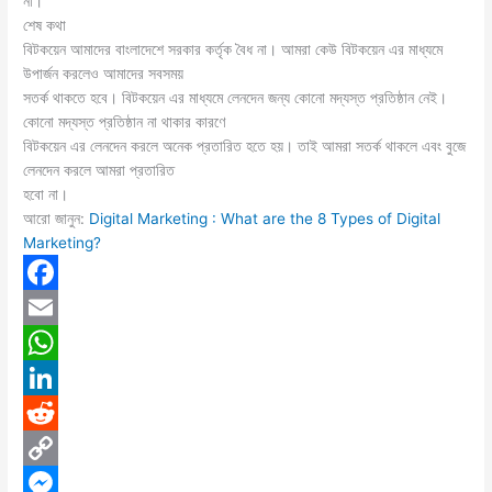
না।
শেষ কথা
বিটকয়েন আমাদের বাংলাদেশে সরকার কর্তৃক বৈধ না। আমরা কেউ বিটকয়েন এর মাধ্যমে
উপার্জন করলেও আমাদের সবসময়
সতর্ক থাকতে হবে। বিটকয়েন এর মাধ্যমে লেনদেন জন্য কোনো মদ্যস্ত প্রতিষ্ঠান নেই।
কোনো মদ্যস্ত প্রতিষ্ঠান না থাকার কারণে
বিটকয়েন এর লেনদেন করলে অনেক প্রতারিত হতে হয়। তাই আমরা সতর্ক থাকলে এবং বুজে
লেনদেন করলে আমরা প্রতারিত
হবো না।
আরো জানুন:
Digital Marketing : What are the 8 Types of Digital
Marketing?
F
a
E
c
m
W
e
a
h
L
b
i
a
i
R
o
l
t
n
e
C