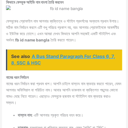
কিভাবে ফেসবুক আইডি নাম বাংলা তৈরি করবেন
ফেসবুকের প্রোফাইল নাম আপনার ব্যক্তিত্ব ও স্টাইল প্রদর্শনের অন্যতম প্রধান উপায়।
সঠিক নাম নির্বাচন করলে এটি শুধু পরিচয় প্রকাশ নয়, বরং আপনার প্রোফাইলকে আকর্ষণীয়
ও ইউনিক করে তোলে। এখন আমরা দেখব কিভাবে আপনি সহজেই একটি স্টাইলিশ এবং
অর্থবহ
fb id name bangla
তৈরি করতে পারেন।
See also
A Bus Stand Paragraph For Class 6, 7,
8, SSC & HSC
নামের ধরন নির্বাচন
নামের ধরন নির্বাচন করা প্রথম ধাপ। আপনি চাইলে বাস্তব নাম ব্যবহার করতে পারেন, যেমন
আপনার অফিসিয়াল বা পরিচিত নাম। আবার আপনি ডাকনাম বা ব্যক্তিগত পছন্দের কোনো
নামও বেছে নিতে পারেন। এছাড়াও ফেসবুকে ছদ্মনাম বা স্টাইলিশ নাম ব্যবহার করাও
সম্ভব।
বাস্তব নাম:
এটি আপনার প্রকৃত পরিচয় বহন করে।
ডাকনাম:
বন্ধুবান্ধব বা পরিবারে ব্যবহৃত নাম, যেমন “রাফি” বা “মিঠু”।