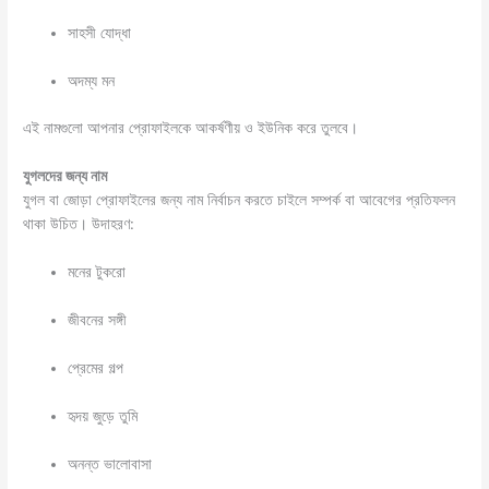
সাহসী যোদ্ধা
অদম্য মন
এই নামগুলো আপনার প্রোফাইলকে আকর্ষণীয় ও ইউনিক করে তুলবে।
যুগলদের জন্য নাম
যুগল বা জোড়া প্রোফাইলের জন্য নাম নির্বাচন করতে চাইলে সম্পর্ক বা আবেগের প্রতিফলন
থাকা উচিত। উদাহরণ:
মনের টুকরো
জীবনের সঙ্গী
প্রেমের গল্প
হৃদয় জুড়ে তুমি
অনন্ত ভালোবাসা