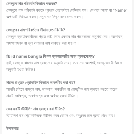
ফেসবুকে নাম পরিবর্তন কিভাবে করবেন?
ফেসবুকে নাম পরিবর্তন করতে প্রথমে প্রোফাইল সেটিংসে যান। সেখানে “নাম” বা “Name”
অপশনটি নির্বাচন করুন। নতুন নাম লিখুন এবং সেভ করুন।
ফেসবুকের নাম পরিবর্তনের সীমাবদ্ধতা কি কি?
ফেসবুক ব্যবহারকারীদের প্রতি 60 দিনে একবার নাম পরিবর্তনের অনুমতি দেয়। অশোভন,
অসম্মানজনক বা ভুল বানানের নাম ব্যবহার করা যায় না।
fb id name bangla কি সব ব্যবহারকারীর জন্য গ্রহণযোগ্য?
হ্যাঁ, ফেসবুক বাংলায় নাম ব্যবহারের অনুমতি দেয়। তবে নাম অবশ্যই ফেসবুকের নীতিমালা
অনুযায়ী হওয়া উচিত।
নামের মাধ্যমে প্রোফাইল কিভাবে আকর্ষণীয় করা যায়?
আপনি চাইলে বাস্তব নাম, ডাকনাম, স্টাইলিশ বা রোমান্টিক নাম ব্যবহার করতে পারেন।
নামটি সংক্ষিপ্ত, স্মরণযোগ্য এবং অর্থবহ হওয়া উচিত।
কেন একটি স্টাইলিশ নাম ব্যবহার করা উচিত?
স্টাইলিশ নাম প্রোফাইলকে ইউনিক করে তোলে এবং বন্ধুদের মনে দ্রুত গেঁথে যায়।
উপসংহার