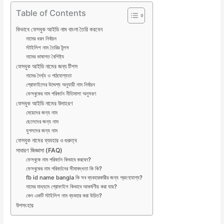
Table of Contents
কিভাবে ফেসবুক আইডি নাম বাংলা তৈরি করবেন
নামের ধরন নির্বাচন
স্টাইলিশ নাম তৈরির টুলস
নামের ভাষাগত বৈশিষ্ট্য
ফেসবুক আইডি নামের জন্য টিপস
নামের দৈর্ঘ্য ও পাঠযোগ্যতা
প্রোফাইলের উদ্দেশ্য অনুযায়ী নাম নির্বাচন
ফেসবুকের নাম পরিবর্তন নীতিমালা অনুসরণ
ফেসবুক আইডি নামের উদাহরণ
মেয়েদের জন্য নাম
ছেলেদের জন্য নাম
যুগলদের জন্য নাম
ফেসবুক নামের ব্যবহার ও গুরুত্ব
সাধারণ জিজ্ঞাসা (FAQ)
ফেসবুকে নাম পরিবর্তন কিভাবে করবেন?
ফেসবুকের নাম পরিবর্তনের সীমাবদ্ধতা কি কি?
fb id name bangla কি সব ব্যবহারকারীর জন্য গ্রহণযোগ্য?
নামের মাধ্যমে প্রোফাইল কিভাবে আকর্ষণীয় করা যায়?
কেন একটি স্টাইলিশ নাম ব্যবহার করা উচিত?
উপসংহার