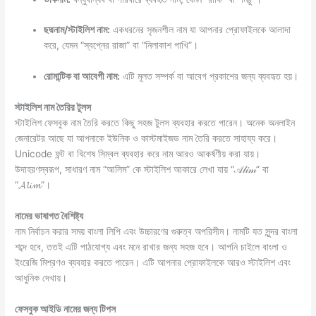
ছদ্মনাম/স্টাইলিশ নাম:
একধরনের সৃজনশীল নাম যা আপনার প্রোফাইলকে আলাদা
করে, যেমন “স্বপ্নের রাজা” বা “নিলাকাশ পাখি”।
রোমান্টিক বা আবেগী নাম:
এটি মূলত সম্পর্ক বা আবেগ প্রকাশের জন্য ব্যবহৃত হয়।
স্টাইলিশ নাম তৈরির টুলস
স্টাইলিশ ফেসবুক নাম তৈরি করতে কিছু সহজ টুলস ব্যবহার করতে পারেন। অনেক অনলাইন
জেনারেটর আছে যা আপনাকে ইউনিক ও কাস্টমাইজড নাম তৈরি করতে সাহায্য করে।
Unicode ফন্ট বা বিশেষ সিম্বল ব্যবহার করে নাম আরও আকর্ষণীয় করা যায়।
উদাহরণস্বরূপ, সাধারণ নাম “আলিম” কে স্টাইলিশ আকারে লেখা যায় “𝒜𝓁𝒾𝓂” বা
“𝓐𝓵𝓲𝓶”।
নামের ভাষাগত বৈশিষ্ট্য
নাম নির্বাচন করার সময় বাংলা লিপি এবং উচ্চারণের গুরুত্ব অপরিসীম। নামটি যত সুন্দর বাংলা
শব্দে হবে, ততই এটি পাঠযোগ্য এবং মনে রাখার জন্য সহজ হবে। আপনি চাইলে বাংলা ও
ইংরেজি মিশ্রণও ব্যবহার করতে পারেন। এটি আপনার প্রোফাইলকে আরও স্টাইলিশ এবং
আধুনিক দেখায়।
ফেসবুক আইডি নামের জন্য টিপস