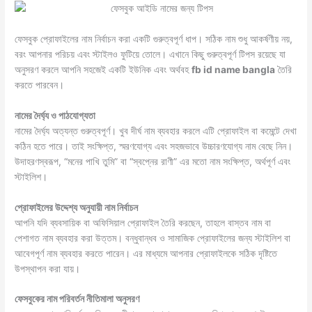
ফেসবুক প্রোফাইলের নাম নির্বাচন করা একটি গুরুত্বপূর্ণ ধাপ। সঠিক নাম শুধু আকর্ষণীয় নয়,
বরং আপনার পরিচয় এবং স্টাইলও ফুটিয়ে তোলে। এখানে কিছু গুরুত্বপূর্ণ টিপস রয়েছে যা
অনুসরণ করলে আপনি সহজেই একটি ইউনিক এবং অর্থবহ
fb id name bangla
তৈরি
করতে পারবেন।
নামের দৈর্ঘ্য ও পাঠযোগ্যতা
নামের দৈর্ঘ্য অত্যন্ত গুরুত্বপূর্ণ। খুব দীর্ঘ নাম ব্যবহার করলে এটি প্রোফাইল বা কমেন্টে দেখা
কঠিন হতে পারে। তাই সংক্ষিপ্ত, স্মরণযোগ্য এবং সহজভাবে উচ্চারণযোগ্য নাম বেছে নিন।
উদাহরণস্বরূপ, “মনের পাখি তুমি” বা “স্বপ্নের রাণী” এর মতো নাম সংক্ষিপ্ত, অর্থপূর্ণ এবং
স্টাইলিশ।
প্রোফাইলের উদ্দেশ্য অনুযায়ী নাম নির্বাচন
আপনি যদি ব্যবসায়িক বা অফিসিয়াল প্রোফাইল তৈরি করছেন, তাহলে বাস্তব নাম বা
পেশাগত নাম ব্যবহার করা উত্তম। বন্ধুবান্ধব ও সামাজিক প্রোফাইলের জন্য স্টাইলিশ বা
আবেগপূর্ণ নাম ব্যবহার করতে পারেন। এর মাধ্যমে আপনার প্রোফাইলকে সঠিক দৃষ্টিতে
উপস্থাপন করা যায়।
ফেসবুকের নাম পরিবর্তন নীতিমালা অনুসরণ