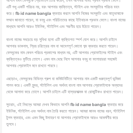
e
l
s
e
di
y
s
p
a
আপনি যখন ফেসবুকে প্রোফাইল তৈরি করেন, তখন আপনার নামই প্রথম প্রভাব ফেলে।
ar
এটি শুধু একটি পরিচয় নয়, বরং আপনার ব্যক্তিত্ব, স্টাইল এবং সংস্কৃতির পরিচয় বহন
b
A
dI
t
Li
e
e
d
e
করে।
fb id name bangla
ব্যবহার করলে আপনি নিজের সংস্কৃতি এবং মাতৃভাষাকে
o
p
n
n
n
s
সম্মান জানাতে পারেন, যা বন্ধু এবং পরিচিতদের কাছে ইতিবাচক প্রভাব ফেলে। বাংলা নামের
মাধ্যমে আপনি আরও ইউনিক, স্টাইলিশ এবং স্মরণীয় হয়ে উঠতে পারেন।
o
p
k
g
k
er
বাংলা নামের সবচেয়ে বড় সুবিধা হলো এটি ব্যক্তিগত স্পর্শ যোগ করে। আপনি চাইলে
আপনার ডাকনাম, প্রিয় চরিত্রের নাম বা আবেগপূর্ণ কোনো শব্দ ব্যবহার করতে পারেন।
ফেসবুকের নাম কেবল পরিচয় প্রকাশের মাধ্যম নয়, এটি আপনার প্রোফাইলের স্টাইল এবং
ব্যক্তিত্বও ফুটিয়ে তোলে। এমন নাম বেছে নিলে আপনার বন্ধু বা ফলোয়াররা সহজেই
আপনার প্রোফাইল মনে রাখতে পারবে।
এছাড়াও, ফেসবুকের বিভিন্ন গ্রুপ বা কমিউনিটিতে আপনার নাম একটি গুরুত্বপূর্ণ ভূমিকা
পালন করে। একটি সুন্দর, স্টাইলিশ এবং অর্থবহ বাংলা নাম আপনার প্রোফাইলকে অন্যদের
থেকে আলাদা করে তোলে। আপনি চাইলে এটি হাস্যরসাত্মক বা রোমান্টিকও রাখতে পারেন।
সুতরাং, এই নিবন্ধে আমরা দেখব কিভাবে আপনি
fb id name bangla
ব্যবহার করে
ইউনিক, স্টাইলিশ এবং অর্থবহ নাম তৈরি করতে পারেন। আমরা জানব নামের ধরন, স্টাইলিশ
টুলস ব্যবহার, এবং এমন কিছু উদাহরণ যা আপনার প্রোফাইলকে আরও আকর্ষণীয় করে
তুলবে।