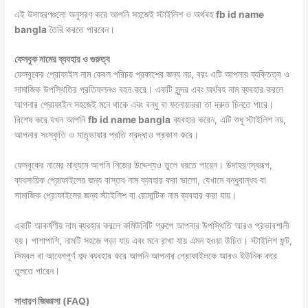
এই উদাহরণগুলো অনুসরণ করে আপনি সহজেই স্টাইলিশ ও অর্থবহ
fb id name
bangla
তৈরি করতে পারবেন।
ফেসবুক নামের ব্যবহার ও গুরুত্ব
ফেসবুকের প্রোফাইল নাম কেবল পরিচয় প্রকাশের জন্য নয়, বরং এটি আপনার ব্যক্তিত্ব ও
সামাজিক উপস্থিতির প্রতিফলনও বহন করে। একটি সুন্দর এবং অর্থবহ নাম ব্যবহার করলে
আপনার প্রোফাইল সহজেই মনে থাকে এবং বন্ধু বা ফলোয়াররা তা দ্রুত চিনতে পারে।
বিশেষ করে যখন আপনি
fb id name bangla
ব্যবহার করেন, এটি শুধু স্টাইলিশ নয়,
আপনার সংস্কৃতি ও মাতৃভাষার প্রতি শ্রদ্ধাও প্রকাশ করে।
ফেসবুকের নামের মাধ্যমে আপনি নিজের উদ্দেশ্যও তুলে ধরতে পারেন। উদাহরণস্বরূপ,
ব্যবসায়িক প্রোফাইলের জন্য বাস্তব নাম ব্যবহার করা ভালো, যেখানে বন্ধুবান্ধব বা
সামাজিক প্রোফাইলের জন্য স্টাইলিশ বা রোমান্টিক নাম ব্যবহার করা যায়।
একটি আকর্ষণীয় নাম ব্যবহার করলে কমিউনিটি গ্রুপে আপনার উপস্থিতি আরও প্রভাবশালী
হয়। পাশাপাশি, নামটি সহজে পড়া যায় এবং মনে রাখা যায় এমন হওয়া উচিত। স্টাইলিশ ফন্ট,
সিম্বল বা আবেগপূর্ণ শব্দ ব্যবহার করে আপনি আপনার প্রোফাইলকে আরও ইউনিক করে
তুলতে পারেন।
সাধারণ জিজ্ঞাসা (FAQ)