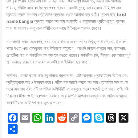
ফেসবুক প্রোফাইলের নাম নির্বাচন করা একটি গুরুত্বপূর্ণ সিদ্ধান্ত, কারণ এটি আপনার
পরিচয়, স্টাইল এবং ব্যক্তিত্ব প্রকাশ করে। একটি সুন্দর, অর্থবহ এবং স্টাইলিশ নাম
ব্যবহার করলে আপনার প্রোফাইল অন্যদের থেকে আলাদা হয়ে ওঠে। বিশেষ করে
fb id
name bangla
ব্যবহার করলে আপনার সংস্কৃতি ও মাতৃভাষার প্রতি শ্রদ্ধা প্রকাশ
পায়, যা আপনার বন্ধু এবং পরিচিতদের কাছে ইতিবাচক প্রভাব ফেলে।
নাম বাছাই করার সময় কিছু বিষয় মাথায় রাখতে হবে—নামের দৈর্ঘ্য, পাঠযোগ্যতা, উচ্চারণ
সহজ হওয়া এবং ফেসবুকের নাম নীতিমালা অনুসরণ। আপনি চাইলে বাস্তব নাম, ডাকনাম,
রোমান্টিক নাম বা স্টাইলিশ নাম ব্যবহার করতে পারেন। স্টাইলিশ ফন্ট, সিম্বল এবং আবেগপূর্ণ
শব্দ ব্যবহার করলে নাম আরও আকর্ষণীয় ও ইউনিক হয়ে ওঠে।
সর্বোপরি, একটি ভালো নাম শুধু পরিচয় প্রকাশ নয়, এটি আপনার প্রোফাইলের স্টাইল এবং
ব্যক্তিত্বকে আরও উজ্জ্বল করে। সঠিক নাম বাছাই করলে আপনার প্রোফাইল মনে রাখার
মতো হয়ে যায় এবং এটি সামাজিক কমিউনিটি বা বন্ধুদের মাঝে সহজেই চেনা যায়। তাই এই
নিবন্ধের টিপস ও উদাহরণগুলো ব্যবহার করে আপনি আপনার ফেসবুক প্রোফাইলকে আরও
আকর্ষণীয় ও স্টাইলিশ করে তুলতে পারেন।
F
E
W
Li
R
C
M
S
T
X
a
m
h
n
e
o
e
k
hr
S
c
ai
at
k
d
p
s
y
e