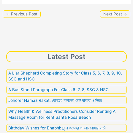
h
e
l
s
e
di
y
s
p
a
ar
←
Previous Post
Next Post
→
b
A
dI
t
Li
e
e
d
e
o
p
n
n
n
s
o
p
k
g
k
er
Latest Post
A Liar Shepherd Completing Story for Class 5, 6, 7, 8, 9, 10,
SSC and HSC
A Bus Stand Paragraph For Class 6, 7, 8, SSC & HSC
Johorer Namaz Rakat: যোহরের নামাজের মোট রাকাত ও নিয়ম
Why Health & Wellness Practitioners Consider Renting A
Massage Room for Rent Santa Rosa Beach
Birthday Wishes for Bhabhi: সুন্দর শুভেচ্ছা ও ভালোবাসার বার্তা