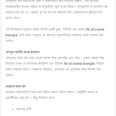
ফেসবুকের নাম পরিবর্তনের নিয়ম ও সীমাবদ্ধতা মানা অত্যন্ত জরুরি। নাম অবশ্যই
ব্যবহারকারীর বাস্তব পরিচয় বা অনুমোদিত ফন্টে হওয়া উচিত। অপ্রচলিত বা অশোভন শব্দ
ব্যবহার করা যায় না। এছাড়া খুব ঘন ঘন নাম পরিবর্তন করা প্রোফাইলকে ঝুঁকিপূর্ণ করে
তুলতে পারে।
এই টিপসগুলো অনুসরণ করলে আপনি একটি সুন্দর, ইউনিক এবং অর্থবহ
fb id name
bangla
তৈরি করতে পারবেন, যা আপনার প্রোফাইলকে অন্যদের থেকে আলাদা করে
তোলে।
ফেসবুক আইডি নামের উদাহরণ
ফেসবুকের জন্য নাম বেছে নেওয়া অনেক সময় চ্যালেঞ্জিং হতে পারে। এখানে আমরা কিছু
উদাহরণ দেখাব যা আপনাকে স্টাইলিশ এবং ইউনিক
fb id name bangla
নির্বাচন
করতে সহায়তা করবে। নামগুলো মেয়েদের, ছেলেদের এবং যুগলদের জন্য আলাদা করা
হয়েছে।
মেয়েদের জন্য নাম
মেয়েদের প্রোফাইলের জন্য নাম নির্বাচন করতে চাইলে আবেগ, রোমান্টিক ভাবনা বা
সৃজনশীলতা জোর দিন। কিছু উদাহরণ হলো:
স্বপ্নের রাণী