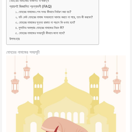
যোহরের নামাজের ফজিলত ও গুরুত্ব
প্রায়শই জিজ্ঞাসিত প্রশ্নাবলী (FAQ)
১. যোহরের নামাজের শেষ সময় কীভাবে নির্ধারণ করা হয়?
২. যদি কেউ যোহরের নামাজ সময়মতো আদায় করতে না পারে, তবে কী করবেন?
৩. যোহরের নামাজের সুন্নত রাকাত না পড়লে কি গুনাহ হবে?
৪. মুসাফির অবস্থায় যোহরের নামাজের নিয়ম কী?
৫. যোহরের নামাজের সময়সূচী কীভাবে জানা যাবে?
উপসংহার
যোহরের নামাজের সময়সূচী