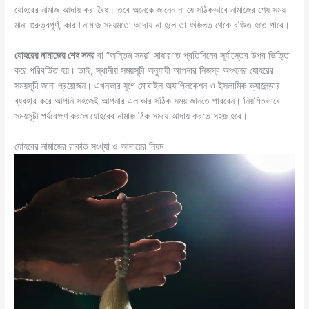
যোহরের নামাজ আদায় করা বৈধ। তবে অনেকে জানেন না যে সঠিকভাবে নামাজের শেষ সময়
মানা গুরুত্বপূর্ণ, কারণ নামাজ সময়মতো আদায় না হলে তা ফজিলত থেকে বঞ্চিত হতে পারে।
যোহরের নামাজের শেষ সময়
বা “অন্তিম সময়” সাধারণত প্রতিদিনের সূর্যাস্তের উপর ভিত্তি
করে পরিবর্তিত হয়। তাই, স্থানীয় সময়সূচী অনুযায়ী আপনার নিজস্ব অঞ্চলের যোহরের
সময়সূচী জানা প্রয়োজন। এখনকার যুগে মোবাইল অ্যাপ্লিকেশন ও ইসলামিক ক্যালেন্ডার
ব্যবহার করে আপনি সহজেই আপনার এলাকার সঠিক সময় জানতে পারবেন। নিয়মিতভাবে
সময়সূচী পর্যবেক্ষণ করলে যোহরের নামাজ ঠিক সময়ে আদায় করতে সহজ হবে।
যোহরের নামাজের রাকাত সংখ্যা ও আদায়ের নিয়ম