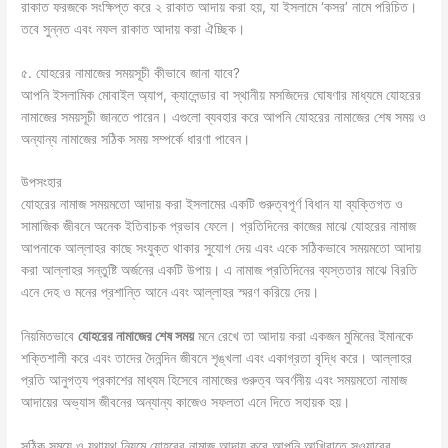
রাকাত ফরজকে সংক্ষিপ্ত করে ২ রাকাত আদায় করা হয়, যা ইসলামে ‘কসর’ নামে পরিচিত।
তবে সুন্নত এবং নফল রাকাত আদায় করা ঐচ্ছিক।
৫. যোহরের নামাজের সময়সূচী কীভাবে জানা যাবে?
আপনি ইসলামিক মোবাইল অ্যাপ, ক্যালেন্ডার বা স্থানীয় মসজিদের ঘোষণার মাধ্যমে যোহরের
নামাজের সময়সূচী জানতে পারেন। এগুলো ব্যবহার করে আপনি যোহরের নামাজের শেষ সময় ও
অন্যান্য নামাজের সঠিক সময় সম্পর্কে ধারণা পাবেন।
উপসংহার
যোহরের নামাজ সময়মতো আদায় করা ইসলামের একটি গুরুত্বপূর্ণ বিধান যা ব্যক্তিগত ও
সামাজিক জীবনে অনেক ইতিবাচক প্রভাব ফেলে। প্রতিদিনের কাজের মাঝে যোহরের নামাজ
আপনাকে আল্লাহর কাছে সংযুক্ত থাকার সুযোগ দেয় এবং একে সঠিকভাবে সময়মতো আদায়
করা আল্লাহর সন্তুষ্টি অর্জনের একটি উপায়। এ নামাজ প্রতিদিনের ব্যস্ততার মাঝে বিরতি
এনে দেহ ও মনের প্রশান্তি আনে এবং আল্লাহর স্মরণ করিয়ে দেয়।
নিয়মিতভাবে
যোহরের নামাজের শেষ সময়
মনে রেখে তা আদায় করা একজন মুমিনের ইমানকে
শক্তিশালী করে এবং তাদের দৈনন্দিন জীবনে শৃঙ্খলা এবং একাগ্রতা বৃদ্ধি করে। আল্লাহর
প্রতি আনুগত্য প্রকাশের মাধ্যম হিসেবে নামাজের গুরুত্ব অবর্ণনীয় এবং সময়মতো নামাজ
আদায়ের অভ্যাস জীবনের অন্যান্য কাজেও সফলতা এনে দিতে সহায়ক হয়।
সঠিক সময়ে ও যথাযথ নিয়মে যোহরের নামাজ আদায় করে আপনি আখিরাতে সওয়াবের