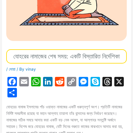
যোহরের নামাজের শেষ সময়: একটি বিস্তারিত নির্দেশিকা
/
দোয়া
/ By
vinay
F
E
W
Li
R
C
M
S
T
X
a
m
h
n
e
o
e
k
hr
S
c
ai
at
k
d
p
s
y
e
h
e
l
s
e
di
y
s
p
a
যোহরের নামাজ ইসলামের পাঁচ ওয়াক্ত নামাজের একটি গুরুত্বপূর্ণ অংশ। প্রতিটি নামাজের
ar
নির্দিষ্ট সময়সীমা রয়েছে যা মহান আল্লাহ তায়ালা তাঁর বান্দাদের জন্য নির্ধারণ করেছেন।
b
A
dI
t
Li
e
e
d
e
নামাজের সঠিক সময়ে আদায় করা একটি বড় নেক আমল, যা আল্লাহর সন্তুষ্টি অর্জনে
o
p
n
n
n
s
সহায়ক। বিশেষ করে যোহরের নামাজ, যেটি দিনের শুরুতে কাজের মাঝখানে আদায় করা হয়,
মানুষকে আল্লাহর প্রতি অনুগত থাকার একটি সুযোগ দেয়।