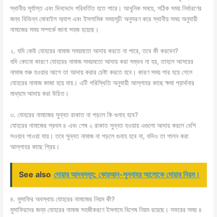
স্থানীয় সূর্যাস্ত এবং দিনভেদে পরিবর্তিত হতে পারে। আধুনিক সময়ে, সঠিক সময় নির্ধারণের
জন্য বিভিন্ন মোবাইল অ্যাপ এবং ইসলামিক সময়সূচী অনুসরণ করে স্থানীয় সময় অনুযায়ী
নামাজের সময় সম্পর্কে জানা সহজ হয়েছে।
২. যদি কেউ যোহরের নামাজ সময়মতো আদায় করতে না পারে, তবে কী করবেন?
যদি কোনো কারণে যোহরের নামাজ সময়মতো আদায় করা সম্ভব না হয়, তাহলে আসরের
নামাজ শুরু হওয়ার আগে তা আদায় করার চেষ্টা করতে হবে। কারণ সময় পার হয়ে গেলে
যোহরের নামাজ কাজা হয়ে যায়। এটি পরিস্থিতি অনুযায়ী আল্লাহর কাছে ক্ষমা প্রার্থনার
মাধ্যমে আদায় করা উচিত।
৩. যোহরের নামাজের সুন্নত রাকাত না পড়লে কি গুনাহ হবে?
যোহরের নামাজের প্রথম ৪ এবং শেষ ২ রাকাত সুন্নত হওয়ায় এগুলো আদায় করলে বেশি
সওয়াব পাওয়া যায়। তবে সুন্নত নামাজ না পড়লে গুনাহ হবে না, যদিও তা পালন করা
আল্লাহর কাছে প্রিয়।
See also
দোয়ার আদবসমূহ: কোরআন-সুন্নাহর আলোকে দোয়ার নিয়ম।
৪. মুসাফির অবস্থায় যোহরের নামাজের নিয়ম কী?
মুসাফিরদের জন্য যোহরের নামাজ সহজীকরণে ইসলামে বিশেষ নিয়ম রয়েছে। সফরের সময় ৪