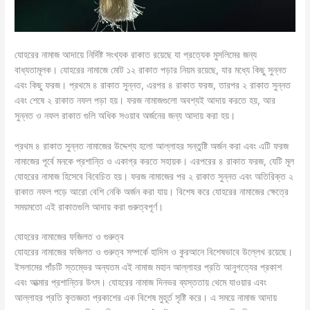
যোহরের নামাজ আদায়ে নির্দিষ্ট সংখ্যক রাকাত রয়েছে যা প্রত্যেক মুসলিমের জন্য
বাধ্যতামূলক। যোহরের নামাজে মোট ১২ রাকাত পড়ার নিয়ম রয়েছে, যার মধ্যে কিছু সুন্নত
এবং কিছু ফরজ। প্রথমে ৪ রাকাত সুন্নত, এরপর ৪ রাকাত ফরজ, তারপর ২ রাকাত সুন্নত
এবং শেষে ২ রাকাত নফল পড়া হয়। ফরজ নামাজগুলো অবশ্যই আদায় করতে হয়, আর
সুন্নত ও নফল রাকাত গুলি অধিক সওয়াব অর্জনের জন্য আদায় করা হয়।
প্রথম ৪ রাকাত সুন্নত নামাজের উদ্দেশ্য হলো আল্লাহর সন্তুষ্টি অর্জন করা এবং এটি ফরজ
নামাজের পূর্বে মনকে প্রশান্তি ও একাগ্র করতে সহায়ক। এরপরের ৪ রাকাত ফরজ, যেটি মূল
যোহরের নামাজ হিসেবে বিবেচিত হয়। ফরজ নামাজের পর ২ রাকাত সুন্নত এবং অতিরিক্ত ২
রাকাত নফল পড়ে আরো বেশি নেকি অর্জন করা যায়। বিশেষ করে যোহরের নামাজের ক্ষেত্রে
সময়মতো এই রাকাতগুলি আদায় করা গুরুত্বপূর্ণ।
যোহরের নামাজের ফজিলত ও গুরুত্ব
যোহরের নামাজের ফজিলত ও গুরুত্ব সম্পর্কে হাদিস ও কুরআনে বিশেষভাবে উল্লেখ রয়েছে।
ইসলামের পাঁচটি স্তম্ভের অন্যতম এই নামাজ মহান আল্লাহর প্রতি আনুগত্যের প্রকাশ
এবং আত্মার প্রশান্তির উৎস। যোহরের নামাজ দিনভর ব্যস্ততায় থেমে যাওয়ার এবং
আল্লাহর প্রতি কৃতজ্ঞতা প্রকাশের এক বিশেষ মুহূর্ত সৃষ্টি করে। এ সময়ে নামাজ আদায়