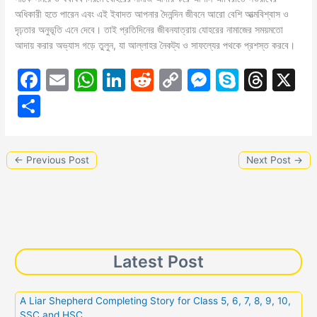
অধিকারী হতে পারেন এবং এই ইবাদত আপনার দৈনন্দিন জীবনে আরো বেশি আত্মবিশ্বাস ও
দৃঢ়তার অনুভূতি এনে দেবে। তাই প্রতিদিনের জীবনযাত্রায় যোহরের নামাজের সময়মতো
আদায় করার অভ্যাস গড়ে তুলুন, যা আল্লাহর নৈকট্য ও সাফল্যের পথকে প্রশস্ত করবে।
F
E
W
Li
R
C
M
S
T
X
a
m
h
n
e
o
e
k
hr
S
c
ai
at
k
d
p
s
y
e
h
e
l
s
e
di
y
s
p
a
ar
←
Previous Post
Next Post
→
b
A
dI
t
Li
e
e
d
e
o
p
n
n
n
s
o
p
k
g
k
er
Latest Post
A Liar Shepherd Completing Story for Class 5, 6, 7, 8, 9, 10,
SSC and HSC