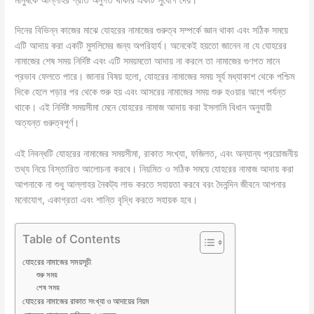
o
p
k
g
k
er
দিনের বিভিন্ন কাজের মাঝে যোহরের নামাজের গুরুত্ব সম্পর্কে জ্ঞান থাকা এবং সঠিক সময়ে
এটি আদায় করা একটি মুসলিমের জন্য অপরিহার্য। অনেকেই হয়তো জানেন না যে
যোহরের
নামাজের শেষ সময়
নির্দিষ্ট এবং এটি সময়মতো আদায় না করলে তা নামাজের গুণগত মানে
প্রভাব ফেলতে পারে। জানার বিষয় হলো, যোহরের নামাজের সময় সূর্য মধ্যাকাশ থেকে পশ্চিম
দিকে হেলে পড়ার পর থেকে শুরু হয় এবং আসরের নামাজের সময় শুরু হওয়ার আগে পর্যন্ত
থাকে। এই নির্দিষ্ট সময়সীমা মেনে যোহরের নামাজ আদায় করা ইসলামি বিধান অনুযায়ী
অত্যন্ত গুরুত্বপূর্ণ।
এই নিবন্ধটি যোহরের নামাজের সময়সীমা, রাকাত সংখ্যা, ফজিলত, এবং অন্যান্য প্রয়োজনীয়
তথ্য নিয়ে বিস্তারিত আলোচনা করবে। নিয়মিত ও সঠিক সময়ে যোহরের নামাজ আদায় করা
আপনাকে না শুধু আল্লাহর নৈকট্য লাভ করতে সহায়তা করবে বরং দৈনন্দিন জীবনে আপনার
মনোযোগ, একাগ্রতা এবং শান্তি বৃদ্ধি করতে সহায়ক হবে।
Table of Contents
যোহরের নামাজের সময়সূচী
শুরু সময়
শেষ সময়
যোহরের নামাজের রাকাত সংখ্যা ও আদায়ের নিয়ম