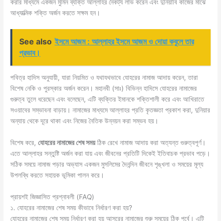
করার মাধ্যমে একজন মুমিন ব্যক্তি আল্লাহর নৈকট্য লাভ করেন এবং দুনিয়াবি কাজের মাঝে
আধ্যাত্মিক শক্তি অর্জন করতে সক্ষম হন।
See also
ইসমে আজম : আল্লাহর ইসমে আজম ও দোয়া কবুলে তার
প্রভাব।
পবিত্র হাদিস অনুযায়ী, যারা নিয়মিত ও যথাযথভাবে যোহরের নামাজ আদায় করেন, তারা
বিশেষ নেকি ও পুরস্কার অর্জন করেন। মহানবী (সাঃ) বিভিন্ন হাদিসে যোহরের নামাজের
গুরুত্ব তুলে ধরেছেন এবং বলেছেন, এটি ব্যক্তির ইমানকে শক্তিশালী করে এবং আখিরাতে
সওয়াবের সম্ভাবনা বাড়ায়। নামাজের মাধ্যমে আল্লাহর প্রতি কৃতজ্ঞতা প্রকাশ করা, দুনিয়ার
অন্যায় থেকে দূরে থাকা এবং নিজের নৈতিক উন্নয়ন করা সম্ভব হয়।
বিশেষ করে,
যোহরের নামাজের শেষ সময়
ঠিক রেখে নামাজ আদায় করা অত্যন্ত গুরুত্বপূর্ণ।
এতে আল্লাহর সন্তুষ্টি অর্জন করা যায় এবং জীবনের প্রতিটি দিকেই ইতিবাচক প্রভাব পড়ে।
সঠিক সময়ে নামাজ পড়ার অভ্যাস একজন মুসলিমের দৈনন্দিন জীবনে শৃঙ্খলা ও সময়ের মূল্য
উপলব্ধি করতে সহায়ক ভূমিকা পালন করে।
প্রায়শই জিজ্ঞাসিত প্রশ্নাবলী (FAQ)
১. যোহরের নামাজের শেষ সময় কীভাবে নির্ধারণ করা হয়?
যোহরের নামাজের শেষ সময় নির্ধারণ করা হয় আসরের নামাজের শুরু সময়ের ঠিক পূর্বে। এটি